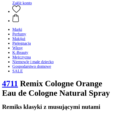
Załóż konto
Marki
Perfumy
Makijaż
Pielęgnacja
Włosy
K-Beauty
Mężczyzna
Niemowlę i małe dziecko
Gospodarstwo domowe
SALE
4711
Remix Cologne Orange
Eau de Cologne Natural Spray
Remiks klasyki z musującymi nutami