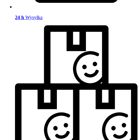
24 h
Wysyłka