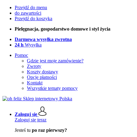
Przejdź do menu
do zawartości
Przejdź do koszyka
Pielęgnacja, gospodarstwo domowe i styl życia
Darmowa wysyłka zwrotna
24 h
Wysyłka
Pomoc
Gdzie jest moje zamówienie?
Zwroty
Koszty dostawy
Opcje płatności
Kontakt
Wszystkie tematy pomocy
Zaloguj się
Zaloguj się teraz
Jesteś tu
po raz pierwszy?