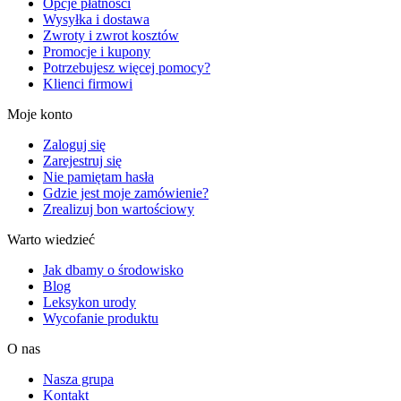
Opcje płatności
Wysyłka i dostawa
Zwroty i zwrot kosztów
Promocje i kupony
Potrzebujesz więcej pomocy?
Klienci firmowi
Moje konto
Zaloguj się
Zarejestruj się
Nie pamiętam hasła
Gdzie jest moje zamówienie?
Zrealizuj bon wartościowy
Warto wiedzieć
Jak dbamy o środowisko
Blog
Leksykon urody
Wycofanie produktu
O nas
Nasza grupa
Kontakt