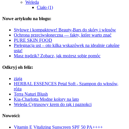
Weleda
Ciało (1)
Nowe artykułu na blogu:
Stylowe i kompaktowe! Beauty-Bars do skóry i włosów
Ochrona przeciwsłoneczna — fakty, które warto znać
PURE SKIN FOOD
Pielęgnacja ust – oto kilka wskazówek na idealnie całuśne
usta!
Masz trądzik? Zobacz, jak możesz sobie pomóc
Odkryj oh feliz:
ziaja
HERBAL ESSENCES Petal Soft - Szampon do włosów,
róża
Terra Naturi Blush
Kia-Charlotta Modne kolory na lato
Weleda Cytrusowy krem do rąk i paznokci
Nowości:
Vitamin E Vitalizing Sunscreen SPF 50 PA++++