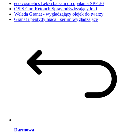
eco cosmetics Lekki balsam do opalania SPF 30
OSiS Curl Retouch Spray odświeżający loki
Weleda Granat - wygładzający olejek do twarzy
Granat i peptydy maca - serum wygładzające
Darmowa