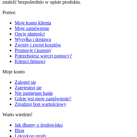
znaleźć bezpośrednio w opisie produktu.
Pomoc
Moje konto klienta
Moje zamówienie
Opcje płatności
Wysyłka i dostawa
Zwroty i zwrot kosztów
Promocje i kupony
Potrzebujesz więcej pomocy?
Klienci firmowi
Moje konto
Zaloguj się
Zarejestruj się
Nie pamiętam hasła
Gdzie jest moje zamówienie?
Zrealizuj bon wartościowy
Warto wiedzieć
Jak dbamy o środowisko
Blog
Leksykon urody