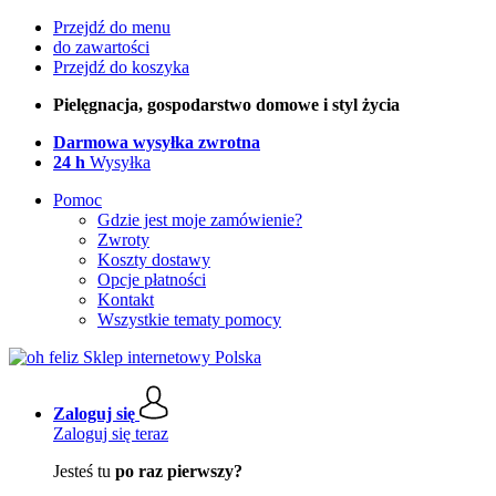
Przejdź do menu
do zawartości
Przejdź do koszyka
Pielęgnacja, gospodarstwo domowe i styl życia
Darmowa wysyłka zwrotna
24 h
Wysyłka
Pomoc
Gdzie jest moje zamówienie?
Zwroty
Koszty dostawy
Opcje płatności
Kontakt
Wszystkie tematy pomocy
Zaloguj się
Zaloguj się teraz
Jesteś tu
po raz pierwszy?