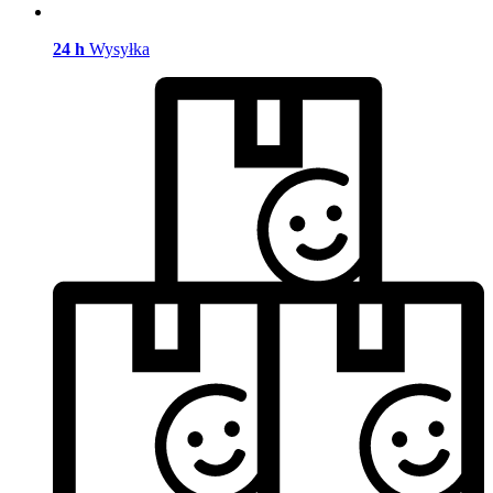
24 h
Wysyłka