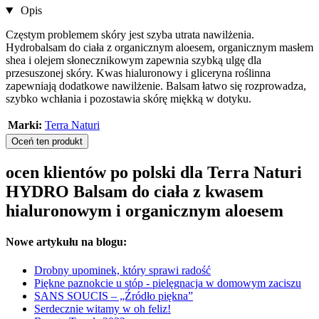
Opis
Częstym problemem skóry jest szyba utrata nawilżenia.
Hydrobalsam do ciała z organicznym aloesem, organicznym masłem
shea i olejem słonecznikowym zapewnia szybką ulgę dla
przesuszonej skóry. Kwas hialuronowy i gliceryna roślinna
zapewniają dodatkowe nawilżenie. Balsam łatwo się rozprowadza,
szybko wchłania i pozostawia skórę miękką w dotyku.
Marki:
Terra Naturi
Oceń ten produkt
ocen klientów po polski dla Terra Naturi
HYDRO Balsam do ciała z kwasem
hialuronowym i organicznym aloesem
Nowe artykułu na blogu:
Drobny upominek, który sprawi radość
Piękne paznokcie u stóp - pielęgnacja w domowym zaciszu
SANS SOUCIS – „Źródło piękna”
Serdecznie witamy w oh feliz!