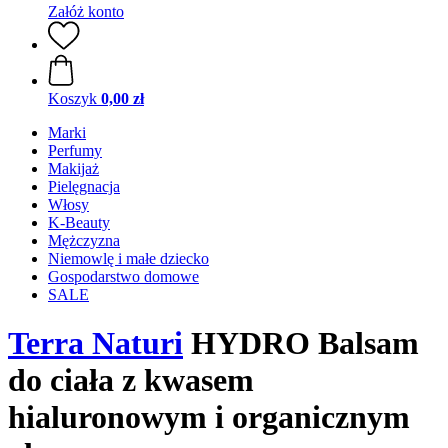
Załóż konto
Koszyk
0,00 zł
Marki
Perfumy
Makijaż
Pielęgnacja
Włosy
K-Beauty
Mężczyzna
Niemowlę i małe dziecko
Gospodarstwo domowe
SALE
Terra Naturi
HYDRO Balsam
do ciała z kwasem
hialuronowym i organicznym