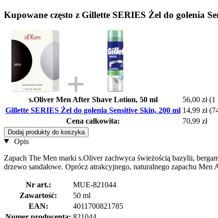
Kupowane często z Gillette SERIES Żel do golenia Sen
s.Oliver Men After Shave Lotion, 50 ml
56,00 zł
(1 
Gillette SERIES Żel do golenia Sensitive Skin, 200 ml
14,99 zł
(74
Cena całkowita:
70,99 zł
Dodaj produkty do koszyka
Opis
Zapach The Men marki s.Oliver zachwyca świeżością bazylii, bergam
drzewo sandałowe. Oprócz atrakcyjnego, naturalnego zapachu Men Af
Nr art.:
MUE-821044
Zawartość:
50 ml
EAN:
4011700821785
Numer producenta:
821044