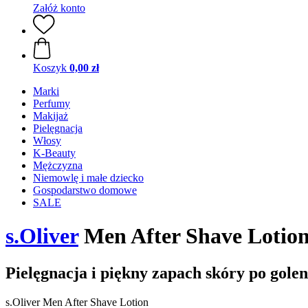
Załóż konto
Koszyk
0,00 zł
Marki
Perfumy
Makijaż
Pielęgnacja
Włosy
K-Beauty
Mężczyzna
Niemowlę i małe dziecko
Gospodarstwo domowe
SALE
s.Oliver
Men After Shave Lotion
Pielęgnacja i piękny zapach skóry po golen
s.Oliver Men After Shave Lotion