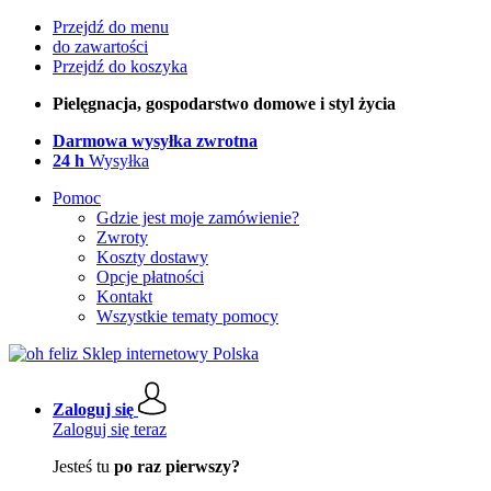
Przejdź do menu
do zawartości
Przejdź do koszyka
Pielęgnacja, gospodarstwo domowe i styl życia
Darmowa wysyłka zwrotna
24 h
Wysyłka
Pomoc
Gdzie jest moje zamówienie?
Zwroty
Koszty dostawy
Opcje płatności
Kontakt
Wszystkie tematy pomocy
Zaloguj się
Zaloguj się teraz
Jesteś tu
po raz pierwszy?