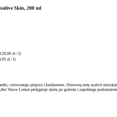
sitive Skin, 200 ml
120,00 zł / l)
,95 zł / l)
otki, czerwonego pieprzu i kardamonu. Drzewną nutę szałwii muszkat
ter Shave Lotion pielęgnuje skórę po goleniu i zapobiega podrażnien