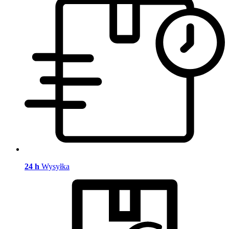
24 h
Wysyłka