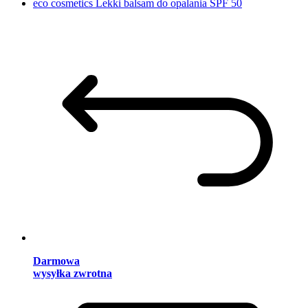
eco cosmetics Lekki balsam do opalania SPF 50
Darmowa
wysyłka zwrotna