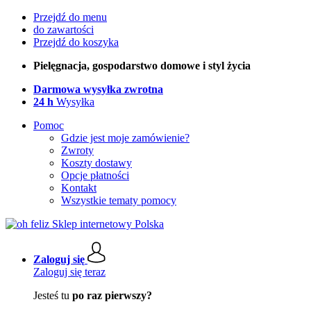
Przejdź do menu
do zawartości
Przejdź do koszyka
Pielęgnacja, gospodarstwo domowe i styl życia
Darmowa wysyłka zwrotna
24 h
Wysyłka
Pomoc
Gdzie jest moje zamówienie?
Zwroty
Koszty dostawy
Opcje płatności
Kontakt
Wszystkie tematy pomocy
Zaloguj się
Zaloguj się teraz
Jesteś tu
po raz pierwszy?