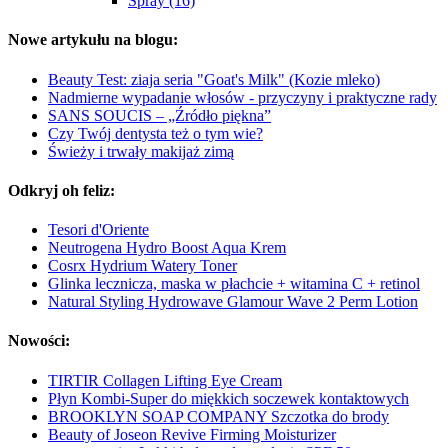
Spray (16)
Nowe artykułu na blogu:
Beauty Test: ziaja seria "Goat's Milk" (Kozie mleko)
Nadmierne wypadanie włosów - przyczyny i praktyczne rady
SANS SOUCIS – „Źródło piękna”
Czy Twój dentysta też o tym wie?
Świeży i trwały makijaż zimą
Odkryj oh feliz:
Tesori d'Oriente
Neutrogena Hydro Boost Aqua Krem
Cosrx Hydrium Watery Toner
Glinka lecznicza, maska w płachcie + witamina C + retinol
Natural Styling Hydrowave Glamour Wave 2 Perm Lotion
Nowości:
TIRTIR Collagen Lifting Eye Cream
Płyn Kombi-Super do miękkich soczewek kontaktowych
BROOKLYN SOAP COMPANY Szczotka do brody
Beauty of Joseon Revive Firming Moisturizer