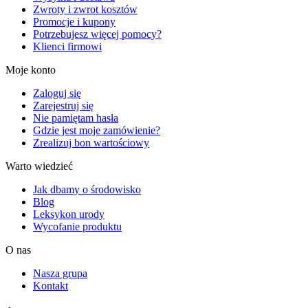
Zwroty i zwrot kosztów
Promocje i kupony
Potrzebujesz więcej pomocy?
Klienci firmowi
Moje konto
Zaloguj się
Zarejestruj się
Nie pamiętam hasła
Gdzie jest moje zamówienie?
Zrealizuj bon wartościowy
Warto wiedzieć
Jak dbamy o środowisko
Blog
Leksykon urody
Wycofanie produktu
O nas
Nasza grupa
Kontakt