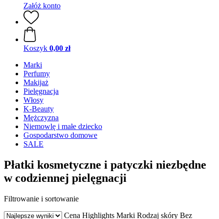
Załóż konto
Koszyk
0,00 zł
Marki
Perfumy
Makijaż
Pielęgnacja
Włosy
K-Beauty
Mężczyzna
Niemowlę i małe dziecko
Gospodarstwo domowe
SALE
Płatki kosmetyczne i patyczki niezbędne
w codziennej pielęgnacji
Filtrowanie i sortowanie
Cena
Highlights
Marki
Rodzaj skóry
Bez