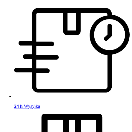
24 h
Wysyłka