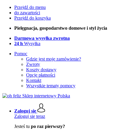
Przejdź do menu
do zawartości
Przejdź do koszyka
Pielęgnacja, gospodarstwo domowe i styl życia
Darmowa wysyłka zwrotna
24 h
Wysyłka
Pomoc
Gdzie jest moje zamówienie?
Zwroty
Koszty dostawy
Opcje płatności
Kontakt
Wszystkie tematy pomocy
Zaloguj się
Zaloguj się teraz
Jesteś tu
po raz pierwszy?