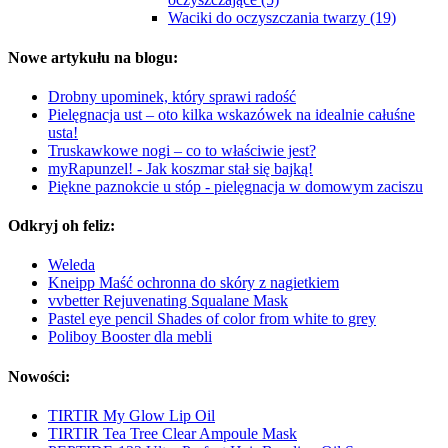
Waciki do oczyszczania twarzy (19)
Nowe artykułu na blogu:
Drobny upominek, który sprawi radość
Pielęgnacja ust – oto kilka wskazówek na idealnie całuśne
usta!
Truskawkowe nogi – co to właściwie jest?
myRapunzel! - Jak koszmar stał się bajką!
Piękne paznokcie u stóp - pielęgnacja w domowym zaciszu
Odkryj oh feliz:
Weleda
Kneipp Maść ochronna do skóry z nagietkiem
vvbetter Rejuvenating Squalane Mask
Pastel eye pencil Shades of color from white to grey
Poliboy Booster dla mebli
Nowości:
TIRTIR My Glow Lip Oil
TIRTIR Tea Tree Clear Ampoule Mask