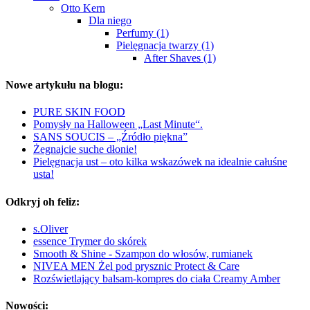
Otto Kern
Dla niego
Perfumy (1)
Pielęgnacja twarzy (1)
After Shaves (1)
Nowe artykułu na blogu:
PURE SKIN FOOD
Pomysły na Halloween „Last Minute“.
SANS SOUCIS – „Źródło piękna”
Żegnajcie suche dłonie!
Pielęgnacja ust – oto kilka wskazówek na idealnie całuśne
usta!
Odkryj oh feliz:
s.Oliver
essence Trymer do skórek
Smooth & Shine - Szampon do włosów, rumianek
NIVEA MEN Żel pod prysznic Protect & Care
Rozświetlający balsam-kompres do ciała Creamy Amber
Nowości: