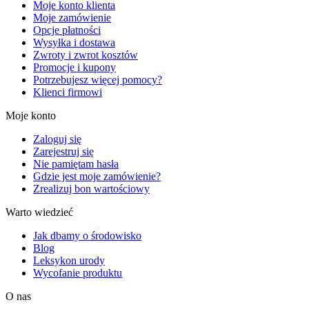
Moje konto klienta
Moje zamówienie
Opcje płatności
Wysyłka i dostawa
Zwroty i zwrot kosztów
Promocje i kupony
Potrzebujesz więcej pomocy?
Klienci firmowi
Moje konto
Zaloguj się
Zarejestruj się
Nie pamiętam hasła
Gdzie jest moje zamówienie?
Zrealizuj bon wartościowy
Warto wiedzieć
Jak dbamy o środowisko
Blog
Leksykon urody
Wycofanie produktu
O nas