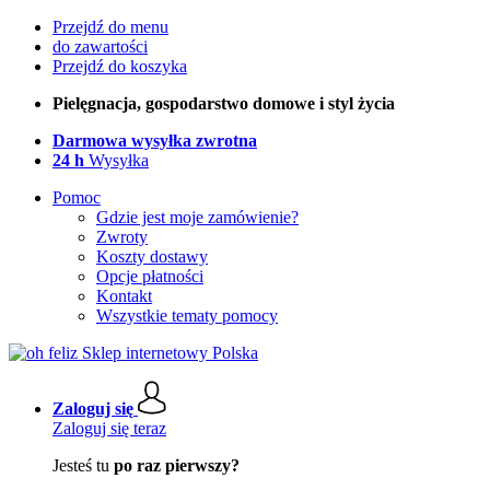
Przejdź do menu
do zawartości
Przejdź do koszyka
Pielęgnacja, gospodarstwo domowe i styl życia
Darmowa wysyłka zwrotna
24 h
Wysyłka
Pomoc
Gdzie jest moje zamówienie?
Zwroty
Koszty dostawy
Opcje płatności
Kontakt
Wszystkie tematy pomocy
Zaloguj się
Zaloguj się teraz
Jesteś tu
po raz pierwszy?