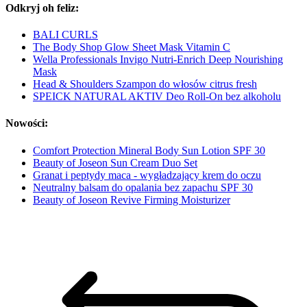
Odkryj oh feliz:
BALI CURLS
The Body Shop Glow Sheet Mask Vitamin C
Wella Professionals Invigo Nutri-Enrich Deep Nourishing
Mask
Head & Shoulders Szampon do włosów citrus fresh
SPEICK NATURAL AKTIV Deo Roll-On bez alkoholu
Nowości:
Comfort Protection Mineral Body Sun Lotion SPF 30
Beauty of Joseon Sun Cream Duo Set
Granat i peptydy maca - wygładzający krem do oczu
Neutralny balsam do opalania bez zapachu SPF 30
Beauty of Joseon Revive Firming Moisturizer