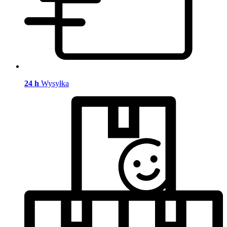
24 h
Wysyłka