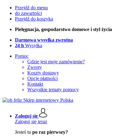
Przejdź do menu
do zawartości
Przejdź do koszyka
Pielęgnacja, gospodarstwo domowe i styl życia
Darmowa wysyłka zwrotna
24 h
Wysyłka
Pomoc
Gdzie jest moje zamówienie?
Zwroty
Koszty dostawy
Opcje płatności
Kontakt
Wszystkie tematy pomocy
Zaloguj się
Zaloguj się teraz
Jesteś tu
po raz pierwszy?