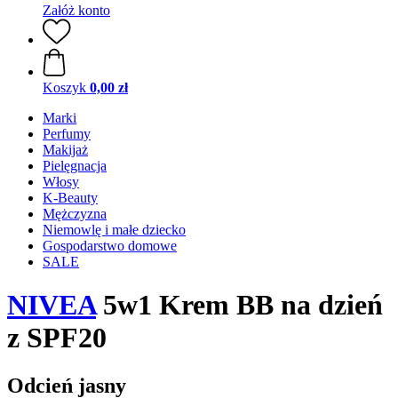
Załóż konto
Koszyk
0,00 zł
Marki
Perfumy
Makijaż
Pielęgnacja
Włosy
K-Beauty
Mężczyzna
Niemowlę i małe dziecko
Gospodarstwo domowe
SALE
NIVEA
5w1 Krem BB na dzień
z SPF20
Odcień jasny