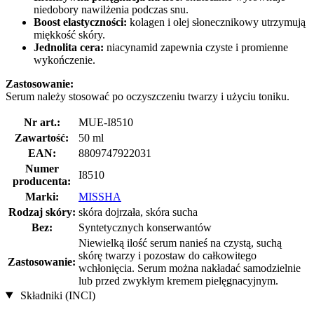
niedobory nawilżenia podczas snu.
Boost elastyczności:
kolagen i olej słonecznikowy utrzymują
miękkość skóry.
Jednolita cera:
niacynamid zapewnia czyste i promienne
wykończenie.
Zastosowanie:
Serum należy stosować po oczyszczeniu twarzy i użyciu toniku.
Nr art.:
MUE-I8510
Zawartość:
50 ml
EAN:
8809747922031
Numer
I8510
producenta:
Marki:
MISSHA
Rodzaj skóry:
skóra dojrzała, skóra sucha
Bez:
Syntetycznych konserwantów
Niewielką ilość serum nanieś na czystą, suchą
skórę twarzy i pozostaw do całkowitego
Zastosowanie:
wchłonięcia. Serum można nakładać samodzielnie
lub przed zwykłym kremem pielęgnacyjnym.
Składniki (INCI)