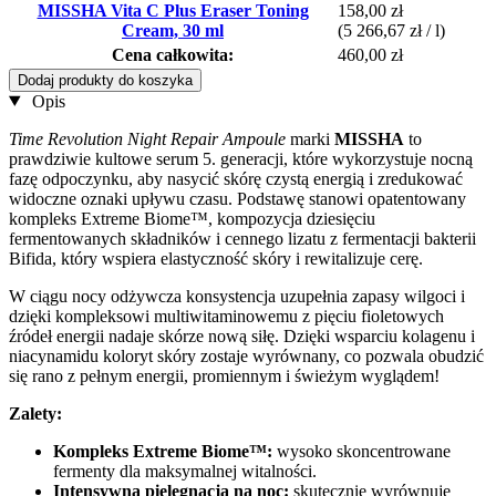
MISSHA Vita C Plus Eraser Toning
158,00 zł
Cream, 30 ml
(5 266,67 zł / l)
Cena całkowita:
460,00 zł
Dodaj produkty do koszyka
Opis
Time Revolution Night Repair Ampoule
marki
MISSHA
to
prawdziwie kultowe serum 5. generacji, które wykorzystuje nocną
fazę odpoczynku, aby nasycić skórę czystą energią i zredukować
widoczne oznaki upływu czasu. Podstawę stanowi opatentowany
kompleks Extreme Biome™, kompozycja dziesięciu
fermentowanych składników i cennego lizatu z fermentacji bakterii
Bifida, który wspiera elastyczność skóry i rewitalizuje cerę.
W ciągu nocy odżywcza konsystencja uzupełnia zapasy wilgoci i
dzięki kompleksowi multiwitaminowemu z pięciu fioletowych
źródeł energii nadaje skórze nową siłę. Dzięki wsparciu kolagenu i
niacynamidu koloryt skóry zostaje wyrównany, co pozwala obudzić
się rano z pełnym energii, promiennym i świeżym wyglądem!
Zalety:
Kompleks Extreme Biome™:
wysoko skoncentrowane
fermenty dla maksymalnej witalności.
Intensywna pielęgnacja na noc:
skutecznie wyrównuje