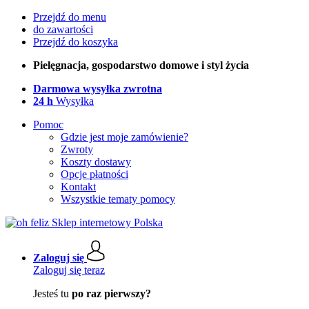
Przejdź do menu
do zawartości
Przejdź do koszyka
Pielęgnacja, gospodarstwo domowe i styl życia
Darmowa wysyłka zwrotna
24 h
Wysyłka
Pomoc
Gdzie jest moje zamówienie?
Zwroty
Koszty dostawy
Opcje płatności
Kontakt
Wszystkie tematy pomocy
Zaloguj się
Zaloguj się teraz
Jesteś tu
po raz pierwszy?