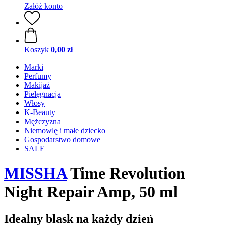
Załóż konto
Koszyk
0,00 zł
Marki
Perfumy
Makijaż
Pielęgnacja
Włosy
K-Beauty
Mężczyzna
Niemowlę i małe dziecko
Gospodarstwo domowe
SALE
MISSHA
Time Revolution
Night Repair Amp, 50 ml
Idealny blask na każdy dzień