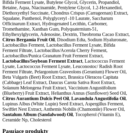
Bifida Ferment Lysate, Butylene Glycol, Glycerin, Propandiol,
Betaine, Aqua, Niacinamide, Pentylene Glycol, 1.2-Hexanediol,
Diethoxyethyl Succinate, Chondrus Crispus (Carrageenan) Extract,
Squalane, Panthenol, Polyglyceryl -10 Laurate, Saccharum
Officinarum Extract, Hydrogenated Lecithin, Carbomer,
Tromethamine, Xanthan Gum, Polyquaternium-51,
Ethylhexylglycerin, Adenosine, Dextrin, Theobroma Cacao Extract,
Citrus Bergamia Fruit Oil
, Disodium Edta, Sodium Hyaluronate,
Lactobacillus Ferment, Lactobacillus Ferment Lysate, Bifida
Ferment Filtrate, Lactobacillus/Acerola Cherry Ferment,
Lactobacillus/Punica Granatum Fruit Ferment Extract,
Lactobacillus/Soybean Ferment Extract
, Lactococcus Ferment
Lysate, Lactococcus Ferment Lysate, Leuconostoc/ Radish Root
Ferment Filtrate, Pelargonium Graveolons (Geranium) Flower Oil,
Beta Vulgaris (Beet) Root Extract, Brassica Oleracea Capitata
(Cabbage) Leaf Extract, Daucus Carota Sativa Root Extract,
Solanum Melongena Fruit Extract, Vaccinium Angustifolium
(Blueberry) Fruit Extract, Helianthus Annus (Sunflower) Seed Oil,
Citrus Aurantium Dulcis Peel Oil
,
Lavandula Angustifolia Oil
,
Lupinus Albus (White Lupin) Seed Extract, Aspergillus Ferment,
Swiftlet Nest Extract, Anthemis Nobilis (Chamomile) Flower Oil,
Santalum Album (Sandalwood) Oil
, Tocopherol (Vitamin E),
Ceramide Np, Cholesterol
Pasujące produkty