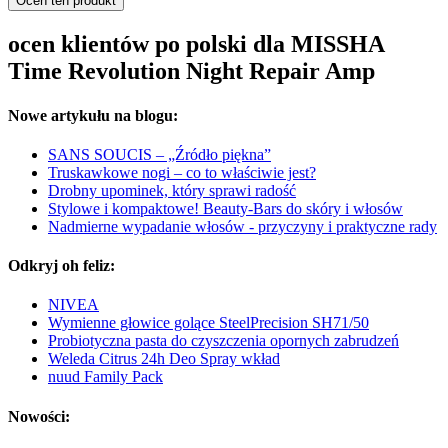
Oceń ten produkt
ocen klientów po polski dla MISSHA
Time Revolution Night Repair Amp
Nowe artykułu na blogu:
SANS SOUCIS – „Źródło piękna”
Truskawkowe nogi – co to właściwie jest?
Drobny upominek, który sprawi radość
Stylowe i kompaktowe! Beauty-Bars do skóry i włosów
Nadmierne wypadanie włosów - przyczyny i praktyczne rady
Odkryj oh feliz:
NIVEA
Wymienne głowice golące SteelPrecision SH71/50
Probiotyczna pasta do czyszczenia opornych zabrudzeń
Weleda Citrus 24h Deo Spray wkład
nuud Family Pack
Nowości: