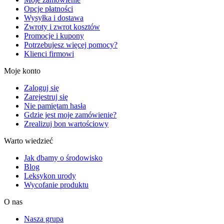
Opcje płatności
Wysyłka i dostawa
Zwroty i zwrot kosztów
Promocje i kupony
Potrzebujesz więcej pomocy?
Klienci firmowi
Moje konto
Zaloguj się
Zarejestruj się
Nie pamiętam hasła
Gdzie jest moje zamówienie?
Zrealizuj bon wartościowy
Warto wiedzieć
Jak dbamy o środowisko
Blog
Leksykon urody
Wycofanie produktu
O nas
Nasza grupa