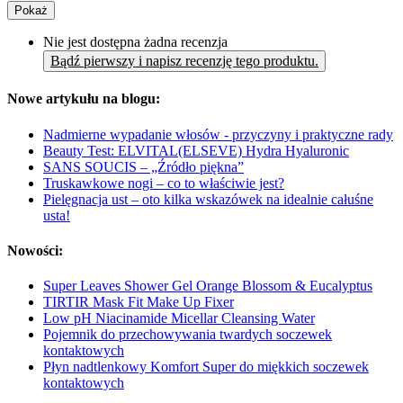
Pokaż
Nie jest dostępna żadna recenzja
Bądź pierwszy i napisz recenzję tego produktu.
Nowe artykułu na blogu:
Nadmierne wypadanie włosów - przyczyny i praktyczne rady
Beauty Test: ELVITAL(ELSEVE) Hydra Hyaluronic
SANS SOUCIS – „Źródło piękna”
Truskawkowe nogi – co to właściwie jest?
Pielęgnacja ust – oto kilka wskazówek na idealnie całuśne
usta!
Nowości:
Super Leaves Shower Gel Orange Blossom & Eucalyptus
TIRTIR Mask Fit Make Up Fixer
Low pH Niacinamide Micellar Cleansing Water
Pojemnik do przechowywania twardych soczewek
kontaktowych
Płyn nadtlenkowy Komfort Super do miękkich soczewek
kontaktowych