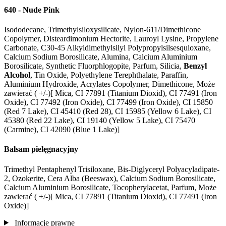
640 - Nude Pink
Isododecane, Trimethylsiloxysilicate, Nylon-611/Dimethicone
Copolymer, Disteardimonium Hectorite, Lauroyl Lysine, Propylene
Carbonate, C30-45 Alkyldimethylsilyl Polypropylsilsesquioxane,
Calcium Sodium Borosilicate, Alumina, Calcium Aluminium
Borosilicate, Synthetic Fluorphlogopite, Parfum, Silicia,
Benzyl
Alcohol
, Tin Oxide, Polyethylene Terephthalate, Paraffin,
Aluminium Hydroxide, Acrylates Copolymer, Dimethicone, Może
zawierać ( +/-)[ Mica, CI 77891 (Titanium Dioxid), CI 77491 (Iron
Oxide), CI 77492 (Iron Oxide), CI 77499 (Iron Oxide), CI 15850
(Red 7 Lake), CI 45410 (Red 28), CI 15985 (Yellow 6 Lake), CI
45380 (Red 22 Lake), CI 19140 (Yellow 5 Lake), CI 75470
(Carmine), CI 42090 (Blue 1 Lake)]
Balsam pielęgnacyjny
Trimethyl Pentaphenyl Trisiloxane, Bis-Diglyceryl Polyacyladipate-
2, Ozokerite, Cera Alba (Beeswax), Calcium Sodium Borosilicate,
Calcium Aluminium Borosilicate, Tocopherylacetat, Parfum, Może
zawierać ( +/-)[ Mica, CI 77891 (Titanium Dioxid), CI 77491 (Iron
Oxide)]
Informacje prawne