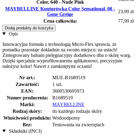
Color, 640 - Nude Pink
MAYBELLINE Konturówka Color Sensational, 08 -
23,99 zł
Gone Greige
Cena całkowita:
77,99 zł
Dodaj produkty do koszyka
Opis
Innowacyjna formuła z technologią Micro-Flex sprawia, że
pomadka pozostaje dokładnie na swoim miejscu: na ustach!
Zintegrowany balsam pielęgnacyjny dodatkowo dba o skórę warg.
Dzięki specjalnie wyprofilowanemu aplikatorowi, precyzyjnie
nałożysz kolor! Nawet z zamkniętymi oczami!
Nr art.:
MUE-B1689519
Zawartość:
1 szt.
EAN:
3600530695973
Numer producenta:
B1689519
Marki:
MAYBELLINE
Rodzaj skóry:
do każdego rodzaju skóry
Właściwości produktu:
Wodoodporny
Bez:
Testowania na zwierzętach
Składniki (INCI)