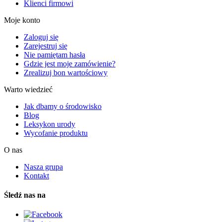
Klienci firmowi
Moje konto
Zaloguj się
Zarejestruj się
Nie pamiętam hasła
Gdzie jest moje zamówienie?
Zrealizuj bon wartościowy
Warto wiedzieć
Jak dbamy o środowisko
Blog
Leksykon urody
Wycofanie produktu
O nas
Nasza grupa
Kontakt
Śledź nas na