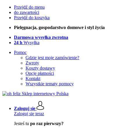
Przejdź do menu
do zawartości
Przejdź do koszyka
Pielęgnacja, gospodarstwo domowe i styl życia
Darmowa wysyłka zwrotna
24 h
Wysyłka
Pomoc
Gdzie jest moje zamówienie?
Zwroty
Koszty dostawy
Opcje płatności
Kontakt
Wszystkie tematy pomocy
Zaloguj się
Zaloguj się teraz
Jesteś tu
po raz pierwszy?