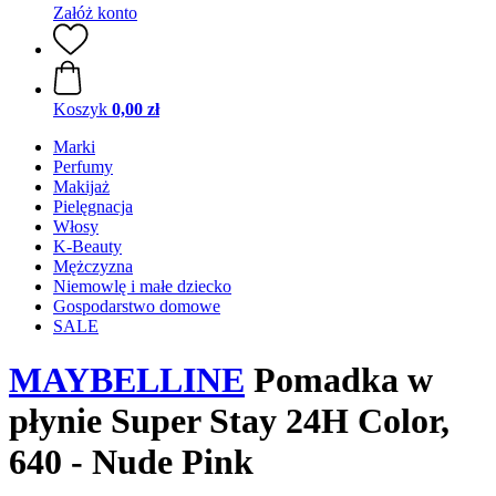
Załóż konto
Koszyk
0,00 zł
Marki
Perfumy
Makijaż
Pielęgnacja
Włosy
K-Beauty
Mężczyzna
Niemowlę i małe dziecko
Gospodarstwo domowe
SALE
MAYBELLINE
Pomadka w
płynie Super Stay 24H Color,
640 - Nude Pink