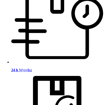
24 h
Wysyłka