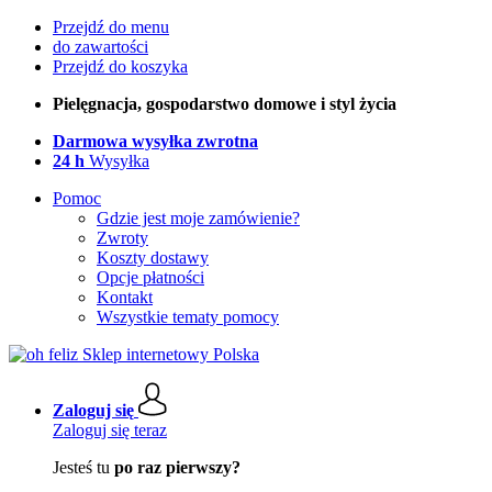
Przejdź do menu
do zawartości
Przejdź do koszyka
Pielęgnacja, gospodarstwo domowe i styl życia
Darmowa wysyłka zwrotna
24 h
Wysyłka
Pomoc
Gdzie jest moje zamówienie?
Zwroty
Koszty dostawy
Opcje płatności
Kontakt
Wszystkie tematy pomocy
Zaloguj się
Zaloguj się teraz
Jesteś tu
po raz pierwszy?