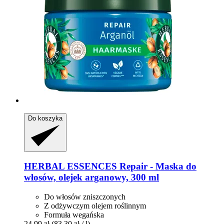
Do koszyka
HERBAL ESSENCES
Repair -​ Maska do
włosów, olejek arganowy, 300 ml
Do włosów zniszczonych
Z odżywczym olejem roślinnym
Formuła wegańska
24,99 zł
(83,30 zł / l)