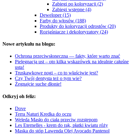
Zabiegi po koloryzacji (2)
Zabiegi wstępne (4)
Deweloper (15)
Farby do włosów (188)
Produkty do koloryzacji odrostów (20)
Rozjaśniacze i dekoloryzatory (24)
Nowe artykułu na blogu:
Ochrona przeciwsłoneczna — fakty, które warto znać
Pielęgnacja ust – oto kilka wskazówek na idealnie całuśne
usta!
Truskawkowe nogi – co to właściwie jest?
Czy Twój dentysta też o tym wie?
Żegnajcie suche dłonie!
Odkryj oh feliz:
Dove
Terra Naturi Kredka do oczu
Weleda Masło do ciała przeciw rozstępom
Les Eternelles - krem do rąk, płatki kwiatu róży
Maska do stóp Lawenda Olej Avocado Pantenol