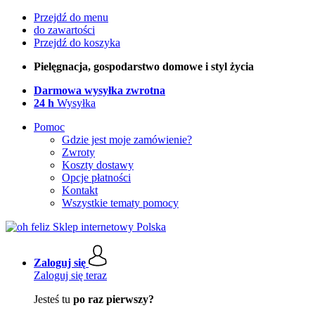
Przejdź do menu
do zawartości
Przejdź do koszyka
Pielęgnacja, gospodarstwo domowe i styl życia
Darmowa wysyłka zwrotna
24 h
Wysyłka
Pomoc
Gdzie jest moje zamówienie?
Zwroty
Koszty dostawy
Opcje płatności
Kontakt
Wszystkie tematy pomocy
Zaloguj się
Zaloguj się teraz
Jesteś tu
po raz pierwszy?