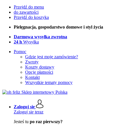
Przejdź do menu
do zawartości
Przejdź do koszyka
Pielęgnacja, gospodarstwo domowe i styl życia
Darmowa wysyłka zwrotna
24 h
Wysyłka
Pomoc
Gdzie jest moje zamówienie?
Zwroty
Koszty dostawy
Opcje płatności
Kontakt
Wszystkie tematy pomocy
Zaloguj się
Zaloguj się teraz
Jesteś tu
po raz pierwszy?