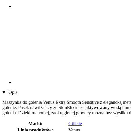
Opis
Maszynka do golenia Venus Extra Smooth Sensitive z elegancką meta
golenie. Pasek nawilżający ze SkinElixir jest aktywowany wodą i umo
golenia. Dzięki ruchomej, zaokrąglonej głowicy można bez wysiłku 
Marki:
Gillette
Linia produktów:
Venus