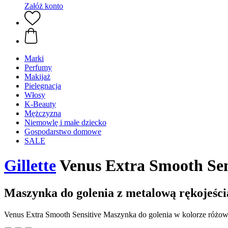
Załóż konto
Marki
Perfumy
Makijaż
Pielęgnacja
Włosy
K-Beauty
Mężczyzna
Niemowlę i małe dziecko
Gospodarstwo domowe
SALE
Gillette
Venus Extra Smooth Sens
Maszynka do golenia z metalową rękojeści
Venus Extra Smooth Sensitive Maszynka do golenia w kolorze różow