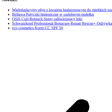
Wielofunkcyjny płyn z kwasem hialuronowym do miękkich s
Bellawa Patyczki higieniczne w ozdobnym pudełku
OSiS Curl Retouch Spray odświeżający loki
Schwarzkopf Professional Bonacure Repair Rescue+ Odżywka
eco cosmetics Krem CC SPF 50