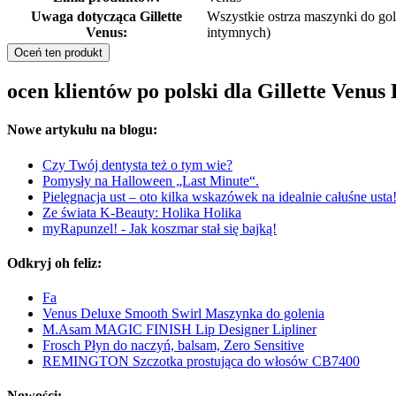
Uwaga dotycząca Gillette
Wszystkie ostrza maszynki do gol
Venus:
intymnych)
Oceń ten produkt
ocen klientów po polski dla Gillette Venu
Nowe artykułu na blogu:
Czy Twój dentysta też o tym wie?
Pomysły na Halloween „Last Minute“.
Pielęgnacja ust – oto kilka wskazówek na idealnie całuśne usta
Ze świata K-Beauty: Holika Holika
myRapunzel! - Jak koszmar stał się bajką!
Odkryj oh feliz:
Fa
Venus Deluxe Smooth Swirl Maszynka do golenia
M.Asam MAGIC FINISH Lip Designer Lipliner
Frosch Płyn do naczyń, balsam, Zero Sensitive
REMINGTON Szczotka prostująca do włosów CB7400
Nowości: