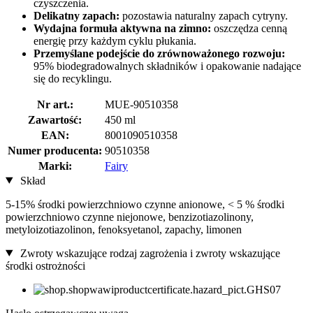
czyszczenia.
Delikatny zapach:
pozostawia naturalny zapach cytryny.
Wydajna formuła aktywna na zimno:
oszczędza cenną
energię przy każdym cyklu płukania.
Przemyślane podejście do zrównoważonego rozwoju:
95% biodegradowalnych składników i opakowanie nadające
się do recyklingu.
Nr art.:
MUE-90510358
Zawartość:
450 ml
EAN:
8001090510358
Numer producenta:
90510358
Marki:
Fairy
Skład
5-15% środki powierzchniowo czynne anionowe, < 5 % środki
powierzchniowo czynne niejonowe, benzizotiazolinony,
metyloizotiazolinon, fenoksyetanol, zapachy, limonen
Zwroty wskazujące rodzaj zagrożenia i zwroty wskazujące
środki ostrożności