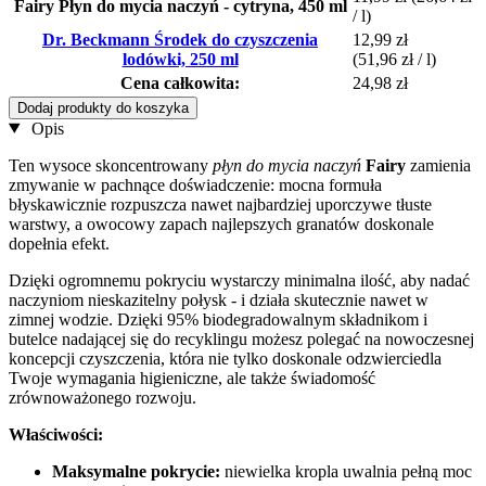
Fairy Płyn do mycia naczyń - cytryna, 450 ml
/ l)
Dr. Beckmann Środek do czyszczenia
12,99 zł
lodówki, 250 ml
(51,96 zł / l)
Cena całkowita:
24,98 zł
Dodaj produkty do koszyka
Opis
Ten wysoce skoncentrowany
płyn do mycia naczyń
Fairy
zamienia
zmywanie w pachnące doświadczenie: mocna formuła
błyskawicznie rozpuszcza nawet najbardziej uporczywe tłuste
warstwy, a owocowy zapach najlepszych granatów doskonale
dopełnia efekt.
Dzięki ogromnemu pokryciu wystarczy minimalna ilość, aby nadać
naczyniom nieskazitelny połysk - i działa skutecznie nawet w
zimnej wodzie. Dzięki 95% biodegradowalnym składnikom i
butelce nadającej się do recyklingu możesz polegać na nowoczesnej
koncepcji czyszczenia, która nie tylko doskonale odzwierciedla
Twoje wymagania higieniczne, ale także świadomość
zrównoważonego rozwoju.
Właściwości:
Maksymalne pokrycie:
niewielka kropla uwalnia pełną moc