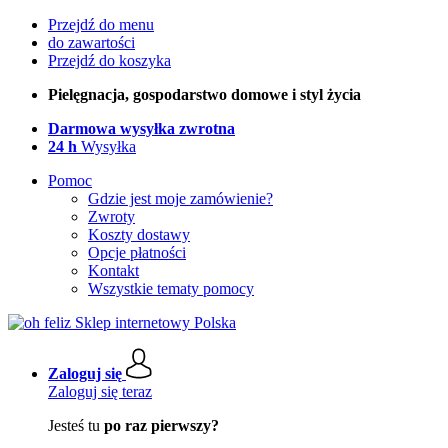
Przejdź do menu
do zawartości
Przejdź do koszyka
Pielęgnacja, gospodarstwo domowe i styl życia
Darmowa wysyłka zwrotna
24 h
Wysyłka
Pomoc
Gdzie jest moje zamówienie?
Zwroty
Koszty dostawy
Opcje płatności
Kontakt
Wszystkie tematy pomocy
Zaloguj się
Zaloguj się teraz
Jesteś tu
po raz pierwszy?