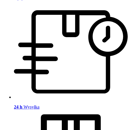
24 h
Wysyłka