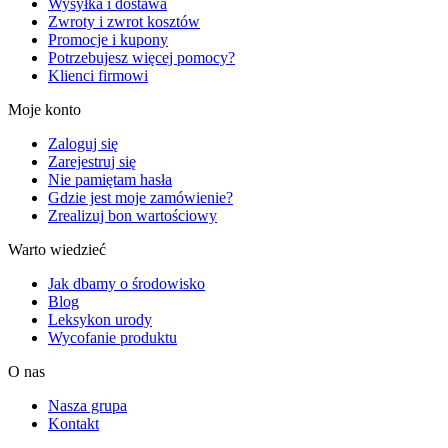
Wysyłka i dostawa
Zwroty i zwrot kosztów
Promocje i kupony
Potrzebujesz więcej pomocy?
Klienci firmowi
Moje konto
Zaloguj się
Zarejestruj się
Nie pamiętam hasła
Gdzie jest moje zamówienie?
Zrealizuj bon wartościowy
Warto wiedzieć
Jak dbamy o środowisko
Blog
Leksykon urody
Wycofanie produktu
O nas
Nasza grupa
Kontakt