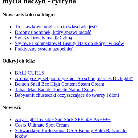
mycia naczyń - cytryna
Nowe artykułu na blogu:
Truskawkowe nogi – co to właściwie jest?
Drobny upominek, który sprawi radość
Świeży i trwały makijaż zimą
Stylowe i kompaktowe! Beauty-Bars do skóry i włosów
Praktyczny system uzupełnień
Odkryj oh feliz:
BALI CURLS
Aromatyczny żel pod prysznic "So schön, dass es Dich gibt"
Benton Snail Bee High Content Steam Cream
Tabac Man Eau de Toilette Natural Spray
Babysanft chusteczki oczyszczające do twarzy i dłoni
Nowości:
Airy-Light Invisible Sun Stick SPF 50+ PA++++
Cosrx Ultimate Spot Cream
Schwarzkopf Professional OSiS Bounty Balm Balsam do
loków