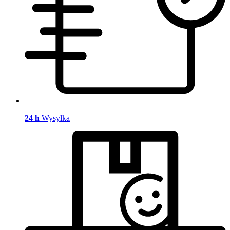
24 h
Wysyłka