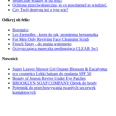
Serdecznie witamy w oh feliz!
Ochrona przeciwsłoneczna, to co powinieneś to wiedzieć.
Czy Twój dentysta też o tym wie?
Odkryj oh feliz:
Borotalco
Les Eternelles - krem do rąk, promienna bergamotka
For Men Only Reviving Face Cleansing Scrub
Frosch Spray - do prania wstępnego
Oczyszczająca maseczka peelingująca CLEAR 3w1
Nowości:
Super Leaves Shower Gel Orange Blossom & Eucalyptus
eco cosmetics Lekki balsam do opalania SPF 50
Beauty of Joseon Revive Under Eye Patches
BROOKLYN SOAP COMPANY Olejek do brody
Pojemnik do przechowywania twardych soczewek
kontaktowych