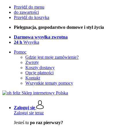
Przejdź do menu
do zawartości
Przejdź do koszyka
Pielęgnacja, gospodarstwo domowe i styl życia
Darmowa wysyłka zwrotna
24 h
Wysyłka
Pomoc
Gdzie jest moje zamówienie?
Zwroty
Koszty dostawy
Opcje płatności
Kontakt
Wszystkie tematy pomocy
Zaloguj się
Zaloguj się teraz
Jesteś tu
po raz pierwszy?