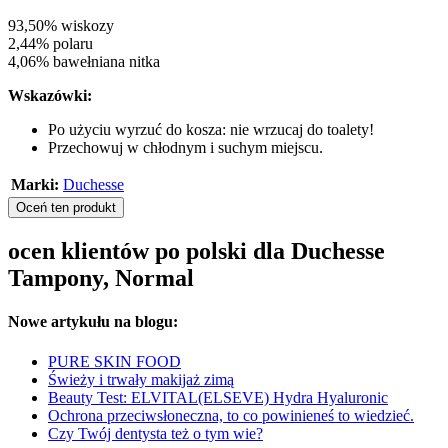
93,50% wiskozy
2,44% polaru
4,06% bawełniana nitka
Wskazówki:
Po użyciu wyrzuć do kosza: nie wrzucaj do toalety!
Przechowuj w chłodnym i suchym miejscu.
Marki:
Duchesse
Oceń ten produkt
ocen klientów po polski dla Duchesse
Tampony, Normal
Nowe artykułu na blogu:
PURE SKIN FOOD
Świeży i trwały makijaż zimą
Beauty Test: ELVITAL(ELSEVE) Hydra Hyaluronic
Ochrona przeciwsłoneczna, to co powinieneś to wiedzieć.
Czy Twój dentysta też o tym wie?