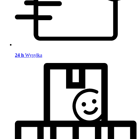
24 h
Wysyłka