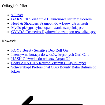
Odkryj oh feliz:
s.Oliver
GARNIER SkinActive Hialuronowe serum z aloesem
Head & Shoulders Szampon do włosów citrus fresh
Mydło pielęgnacyjne, opakowanie uzupełniające
GYADA Cosmetics Hyalurvedic szampon rewitalizujący
Nowości:
ROYS Beauty Sensitive Deo Roll-On
Intensywna kuracja do włosów kręconych Curl Care
HASK Odżywka do włosów Argan Oil
Cosrx AHA BHA Refresh Vitamin C Lip Plumper
Schwarzkopf Professional OSiS Bounty Balm Balsam do
loków