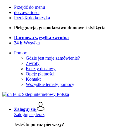
Przejdź do menu
do zawartości
Przejdź do koszyka
Pielęgnacja, gospodarstwo domowe i styl życia
Darmowa wysyłka zwrotna
24 h
Wysyłka
Pomoc
Gdzie jest moje zamówienie?
Zwroty
Koszty dostawy
Opcje płatności
Kontakt
Wszystkie tematy pomocy
Zaloguj się
Zaloguj się teraz
Jesteś tu
po raz pierwszy?