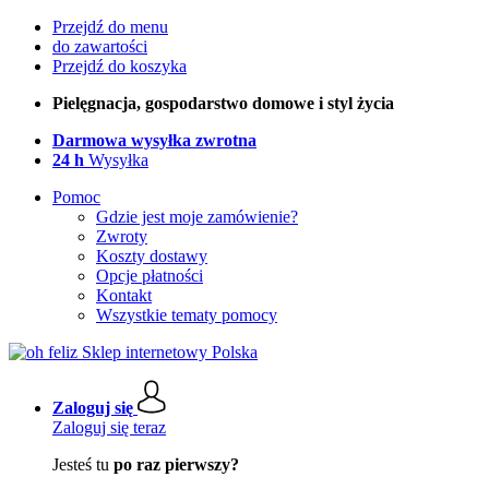
Przejdź do menu
do zawartości
Przejdź do koszyka
Pielęgnacja, gospodarstwo domowe i styl życia
Darmowa wysyłka zwrotna
24 h
Wysyłka
Pomoc
Gdzie jest moje zamówienie?
Zwroty
Koszty dostawy
Opcje płatności
Kontakt
Wszystkie tematy pomocy
Zaloguj się
Zaloguj się teraz
Jesteś tu
po raz pierwszy?