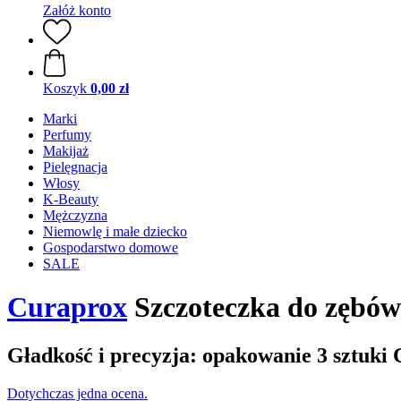
Załóż konto
Koszyk
0,00 zł
Marki
Perfumy
Makijaż
Pielęgnacja
Włosy
K-Beauty
Mężczyzna
Niemowlę i małe dziecko
Gospodarstwo domowe
SALE
Curaprox
Szczoteczka do zębów 
Gładkość i precyzja: opakowanie 3 sztuki 
Dotychczas jedna ocena.