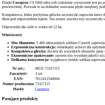
Dzięki
Curaprox
CS 5460 ultra
soft codzienne czyszczenie jest po
powierzchnię. Pozwala to na dokładne usuwanie płytki nazębnej, podc
Kompaktowa, lekko pochylona główka szczoteczki zapewnia łatwe do
dłoni pod odpowiednim kątem. Ten zestaw zawiera trzy szczoteczki s
Odpowiedni dla osób w wieku od 12 lat.
Właściwości:
Moc filamentu:
5 460 ultracienkich włókien Curen® zapewnia
Ergonomiczna konstrukcja:
ośmiokątny uchwyt dla optymal
Kompaktowa główka:
dociera do wszystkich obszarów jamy u
Ekonomiczne opakowanie:
zawiera trzy wysokiej jakości sz
Delikatna konsystencja:
wyjątkowo cienkie włókna zapewnia
Nr art.:
MUE-73327115
Zawartość:
3 szt.
EAN:
7612412540604
Numer producenta:
73327115
Marki:
Curaprox
Pasujące produkty