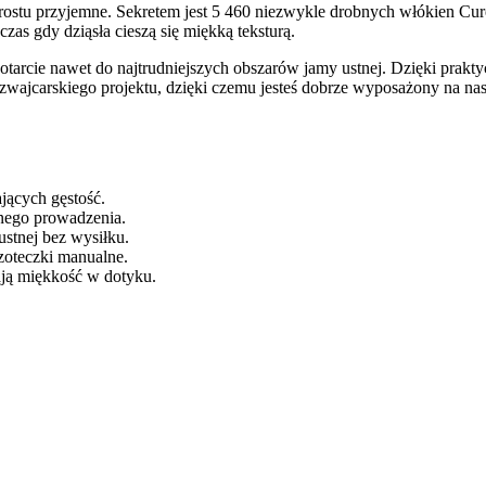
 prostu przyjemne. Sekretem jest 5 460 niezwykle drobnych włókien Cur
zas gdy dziąsła cieszą się miękką teksturą.
tarcie nawet do najtrudniejszych obszarów jamy ustnej. Dzięki pra
zwajcarskiego projektu, dzięki czemu jesteś dobrze wyposażony na nas
jących gęstość.
nego prowadzenia.
stnej bez wysiłku.
czoteczki manualne.
ją miękkość w dotyku.