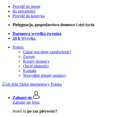
Przejdź do menu
do zawartości
Przejdź do koszyka
Pielęgnacja, gospodarstwo domowe i styl życia
Darmowa wysyłka zwrotna
24 h
Wysyłka
Pomoc
Gdzie jest moje zamówienie?
Zwroty
Koszty dostawy
Opcje płatności
Kontakt
Wszystkie tematy pomocy
Zaloguj się
Zaloguj się teraz
Jesteś tu
po raz pierwszy?