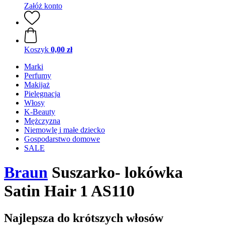
Załóż konto
Koszyk
0,00 zł
Marki
Perfumy
Makijaż
Pielęgnacja
Włosy
K-Beauty
Mężczyzna
Niemowlę i małe dziecko
Gospodarstwo domowe
SALE
Braun
Suszarko- lokówka
Satin Hair 1 AS110
Najlepsza do krótszych włosów