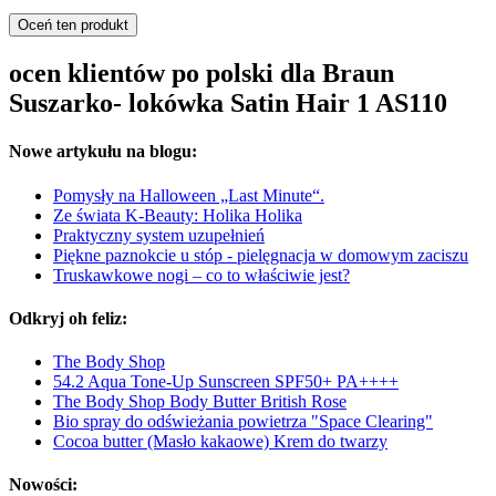
Oceń ten produkt
ocen klientów po polski dla Braun
Suszarko- lokówka Satin Hair 1 AS110
Nowe artykułu na blogu:
Pomysły na Halloween „Last Minute“.
Ze świata K-Beauty: Holika Holika
Praktyczny system uzupełnień
Piękne paznokcie u stóp - pielęgnacja w domowym zaciszu
Truskawkowe nogi – co to właściwie jest?
Odkryj oh feliz:
The Body Shop
54.2 Aqua Tone-Up Sunscreen SPF50+ PA++++
The Body Shop Body Butter British Rose
Bio spray do odświeżania powietrza "Space Clearing"
Cocoa butter (Masło kakaowe) Krem do twarzy
Nowości: