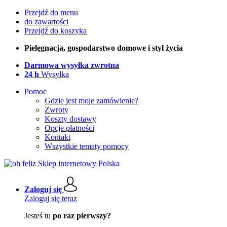
Przejdź do menu
do zawartości
Przejdź do koszyka
Pielęgnacja, gospodarstwo domowe i styl życia
Darmowa wysyłka zwrotna
24 h
Wysyłka
Pomoc
Gdzie jest moje zamówienie?
Zwroty
Koszty dostawy
Opcje płatności
Kontakt
Wszystkie tematy pomocy
Zaloguj się
Zaloguj się teraz
Jesteś tu
po raz pierwszy?