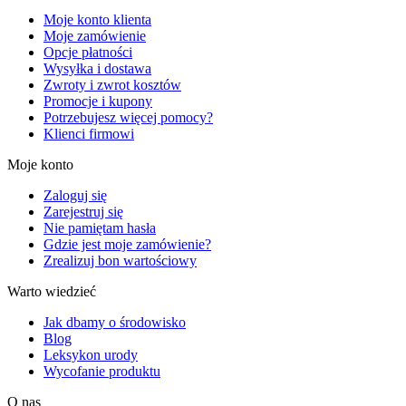
Moje konto klienta
Moje zamówienie
Opcje płatności
Wysyłka i dostawa
Zwroty i zwrot kosztów
Promocje i kupony
Potrzebujesz więcej pomocy?
Klienci firmowi
Moje konto
Zaloguj się
Zarejestruj się
Nie pamiętam hasła
Gdzie jest moje zamówienie?
Zrealizuj bon wartościowy
Warto wiedzieć
Jak dbamy o środowisko
Blog
Leksykon urody
Wycofanie produktu
O nas