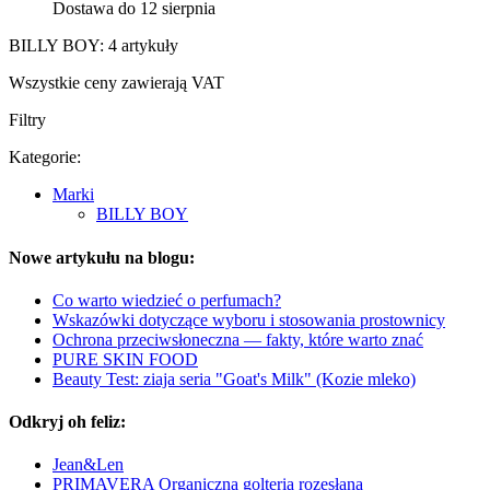
Dostawa do 12 sierpnia
BILLY BOY: 4 artykuły
Wszystkie ceny zawierają VAT
Filtry
Kategorie:
Marki
BILLY BOY
Nowe artykułu na blogu:
Co warto wiedzieć o perfumach?
Wskazówki dotyczące wyboru i stosowania prostownicy
Ochrona przeciwsłoneczna — fakty, które warto znać
PURE SKIN FOOD
Beauty Test: ziaja seria "Goat's Milk" (Kozie mleko)
Odkryj oh feliz:
Jean&Len
PRIMAVERA Organiczna golteria rozesłana