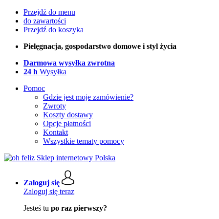
Przejdź do menu
do zawartości
Przejdź do koszyka
Pielęgnacja, gospodarstwo domowe i styl życia
Darmowa wysyłka zwrotna
24 h
Wysyłka
Pomoc
Gdzie jest moje zamówienie?
Zwroty
Koszty dostawy
Opcje płatności
Kontakt
Wszystkie tematy pomocy
Zaloguj się
Zaloguj się teraz
Jesteś tu
po raz pierwszy?