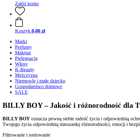
Załóż konto
Koszyk
0,00 zł
Marki
Perfumy
Makijaż
Pielęgnacja
Włosy
K-Beauty
Mężczyzna
Niemowlę i małe dziecko
Gospodarstwo domowe
SALE
BILLY BOY – Jakość i różnorodność dla Tw
BILLY BOY
oznacza pewną siebie radość życia i odpowiednią och
Twojego życia odpowiednią mieszankę różnorodności, emocji i bezp
Filtrowanie i sortowanie