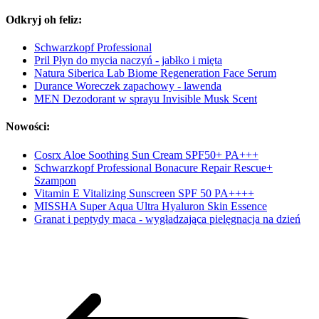
Odkryj oh feliz:
Schwarzkopf Professional
Pril Płyn do mycia naczyń - jabłko i mięta
Natura Siberica Lab Biome Regeneration Face Serum
Durance Woreczek zapachowy - lawenda
MEN Dezodorant w sprayu Invisible Musk Scent
Nowości:
Cosrx Aloe Soothing Sun Cream SPF50+ PA+++
Schwarzkopf Professional Bonacure Repair Rescue+
Szampon
Vitamin E Vitalizing Sunscreen SPF 50 PA++++
MISSHA Super Aqua Ultra Hyaluron Skin Essence
Granat i peptydy maca - wygładzająca pielęgnacja na dzień