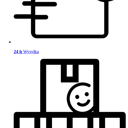
24 h
Wysyłka