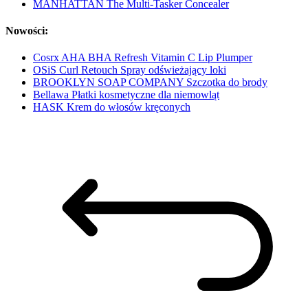
MANHATTAN The Multi-Tasker Concealer
Nowości:
Cosrx AHA BHA Refresh Vitamin C Lip Plumper
OSiS Curl Retouch Spray odświeżający loki
BROOKLYN SOAP COMPANY Szczotka do brody
Bellawa Płatki kosmetyczne dla niemowląt
HASK Krem do włosów kręconych