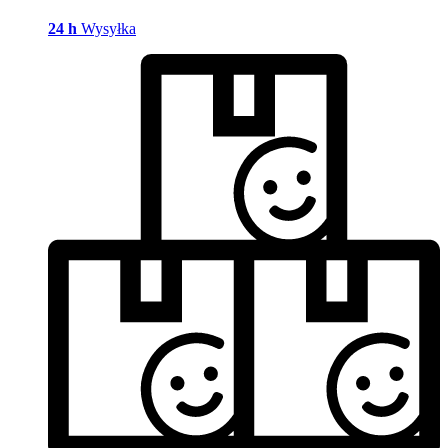
24 h
Wysyłka