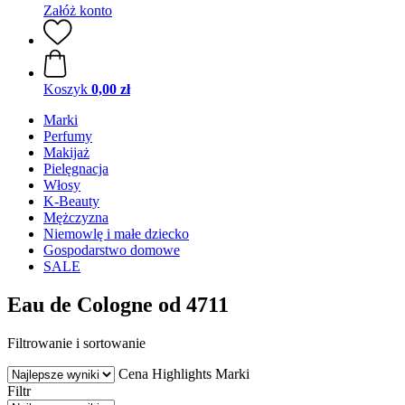
Załóż konto
Koszyk
0,00 zł
Marki
Perfumy
Makijaż
Pielęgnacja
Włosy
K-Beauty
Mężczyzna
Niemowlę i małe dziecko
Gospodarstwo domowe
SALE
Eau de Cologne od 4711
Filtrowanie i sortowanie
Cena
Highlights
Marki
Filtr