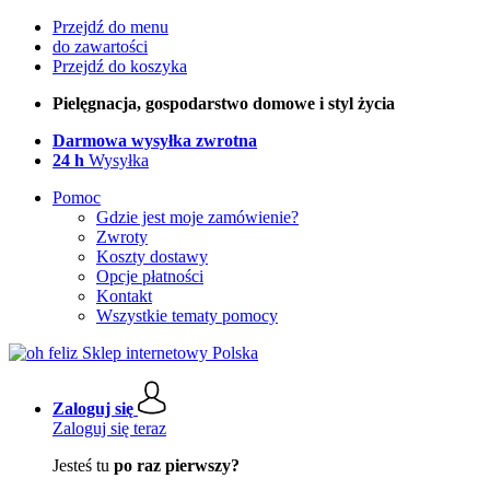
Przejdź do menu
do zawartości
Przejdź do koszyka
Pielęgnacja, gospodarstwo domowe i styl życia
Darmowa wysyłka zwrotna
24 h
Wysyłka
Pomoc
Gdzie jest moje zamówienie?
Zwroty
Koszty dostawy
Opcje płatności
Kontakt
Wszystkie tematy pomocy
Zaloguj się
Zaloguj się teraz
Jesteś tu
po raz pierwszy?