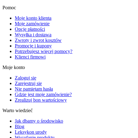
Pomoc
Moje konto klienta
Moje zamówienie
Opcje płatności
Wysyłka i dostawa
Zwroty i zwrot kosztów
Promocje i kupony
Potrzebujesz więcej pomocy?
Klienci firmowi
Moje konto
Zaloguj się
Zarejestruj się
Nie pamiętam hasła
Gdzie jest moje zamówienie?
Zrealizuj bon wartościowy
Warto wiedzieć
Jak dbamy o środowisko
Blog
Leksykon urody
Wycofanie produktu