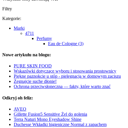
Filtry
Kategorie:
Marki
4711
Perfumy
Eau de Cologne (3)
Nowe artykułu na blogu:
PURE SKIN FOOD
Wskazówki dotyczące wyboru i stosowania prostownicy
Piękne paznokcie u stóp - pielęgnacja w domowym zaciszu
Żegnajcie suche dłonie!
Ochrona przeciwsłoneczna — fakty, które warto znać
Odkryj oh feliz:
AVEO
Gillette Fusion5 Sensitive Żel do golenia
Terra Naturi Mono Eyeshadow Shine
Duchesse Wkładki higieniczne Normal z zapachem