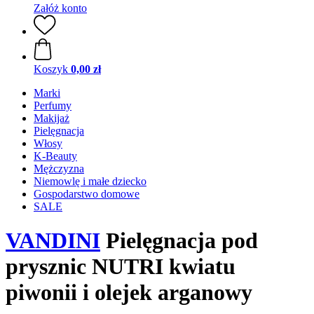
Załóż konto
Koszyk
0,00 zł
Marki
Perfumy
Makijaż
Pielęgnacja
Włosy
K-Beauty
Mężczyzna
Niemowlę i małe dziecko
Gospodarstwo domowe
SALE
VANDINI
Pielęgnacja pod
prysznic NUTRI kwiatu
piwonii i olejek arganowy