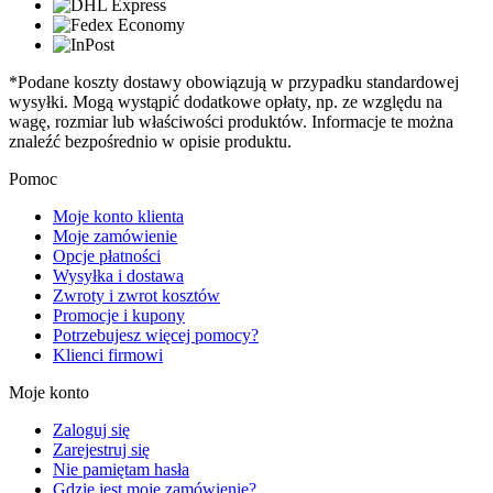
*Podane koszty dostawy obowiązują w przypadku standardowej
wysyłki. Mogą wystąpić dodatkowe opłaty, np. ze względu na
wagę, rozmiar lub właściwości produktów. Informacje te można
znaleźć bezpośrednio w opisie produktu.
Pomoc
Moje konto klienta
Moje zamówienie
Opcje płatności
Wysyłka i dostawa
Zwroty i zwrot kosztów
Promocje i kupony
Potrzebujesz więcej pomocy?
Klienci firmowi
Moje konto
Zaloguj się
Zarejestruj się
Nie pamiętam hasła
Gdzie jest moje zamówienie?