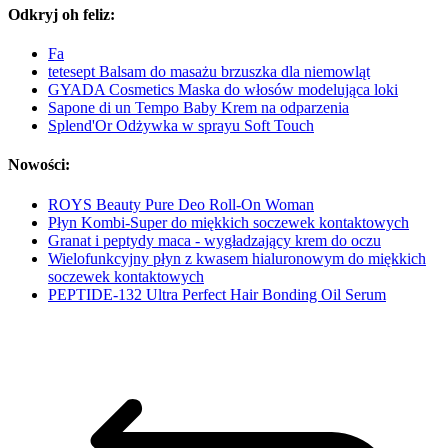
Odkryj oh feliz:
Fa
tetesept Balsam do masażu brzuszka dla niemowląt
GYADA Cosmetics Maska do włosów modelująca loki
Sapone di un Tempo Baby Krem na odparzenia
Splend'Or Odżywka w sprayu Soft Touch
Nowości:
ROYS Beauty Pure Deo Roll-On Woman
Płyn Kombi-Super do miękkich soczewek kontaktowych
Granat i peptydy maca - wygładzający krem do oczu
Wielofunkcyjny płyn z kwasem hialuronowym do miękkich
soczewek kontaktowych
PEPTIDE-132 Ultra Perfect Hair Bonding Oil Serum