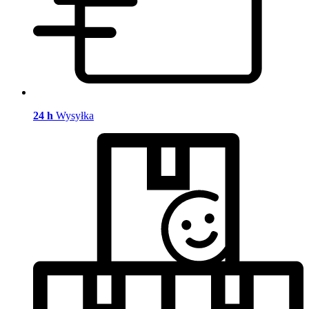
24 h
Wysyłka