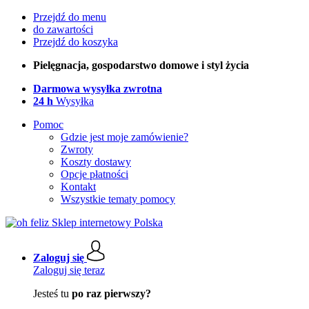
Przejdź do menu
do zawartości
Przejdź do koszyka
Pielęgnacja, gospodarstwo domowe i styl życia
Darmowa wysyłka zwrotna
24 h
Wysyłka
Pomoc
Gdzie jest moje zamówienie?
Zwroty
Koszty dostawy
Opcje płatności
Kontakt
Wszystkie tematy pomocy
Zaloguj się
Zaloguj się teraz
Jesteś tu
po raz pierwszy?