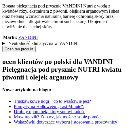
Bogata pielęgnacja pod prysznic VANDINI Nutri z wodą z
kwiatów róży, ekstraktem z piwonii, olejkiem arganowym i shea
oraz betainą wzmacnia naturalną barierę ochronną skóry oraz
niezawodnie i długotrwale chroni suchą skórę. Ukojenie i
nawilżenie dla suchej skóry.
Marki:
VANDINI
Neutralność klimatyczna w VANDINI
Oceń ten produkt
ocen klientów po polski dla VANDINI
Pielęgnacja pod prysznic NUTRI kwiatu
piwonii i olejek arganowy
Nowe artykułu na blogu:
Truskawkowe nogi – co to właściwie jest?
Pomysły na Halloween „Last Minute“.
Drobny upominek, który sprawi radość
Masz trądzik? Zobacz, jak możesz sobie pomóc
Wskazówki dotyczące wyboru i stosowania prostownicy