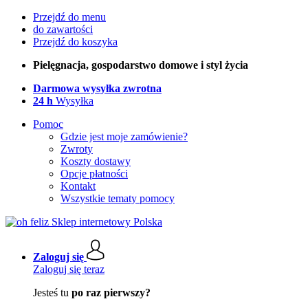
Przejdź do menu
do zawartości
Przejdź do koszyka
Pielęgnacja, gospodarstwo domowe i styl życia
Darmowa wysyłka zwrotna
24 h
Wysyłka
Pomoc
Gdzie jest moje zamówienie?
Zwroty
Koszty dostawy
Opcje płatności
Kontakt
Wszystkie tematy pomocy
Zaloguj się
Zaloguj się teraz
Jesteś tu
po raz pierwszy?