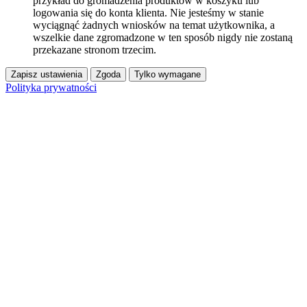
przykład do gromadzenia produktów w koszyku lub
logowania się do konta klienta. Nie jesteśmy w stanie
wyciągnąć żadnych wniosków na temat użytkownika, a
wszelkie dane zgromadzone w ten sposób nigdy nie zostaną
przekazane stronom trzecim.
Zapisz ustawienia
Zgoda
Tylko wymagane
Polityka prywatności