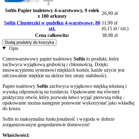
Softis Papier toaletowy 4-warstwowy, 9 rolek
26,99 zł
x 100 arkuszy
Softis Chusteczki w pudełku 4-warstwowe, 80
11,99 zł
szt.
(0,15 zł / szt.)
Cena całkowita:
38,98 zł
Dodaj produkty do koszyka
Opis
Czterowarstwowy papier toaletowy
Softis
to produkt, który
zachwyca wyjątkową grubością i chłonnością. Dzięki
innowacyjnemu systemowi miękkich komór, każde użycie jest
odczuwalnie miękkie na skórze bez utraty stabilności.
Papier toaletowy
Softis
zachwyca wyjątkowo miękką teksturą i
wysoką odpornością na rozdarcia. Opakowanie ma również
praktyczny otwór, który pozwala łatwo wyjąć pierwszą rolkę -
opakowanie można następnie ponownie wykorzystać jako wkładkę
do kosza.
Softis to maksymalna funkcjonalność i wygoda w dobrze
zorganizowanym gospodarstwie domowym!
Właściwości: