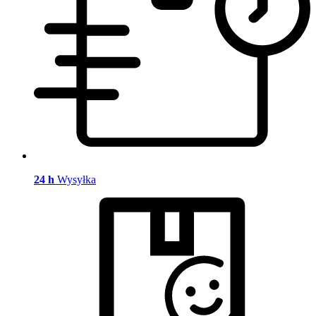
24 h
Wysyłka