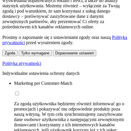
wyświetlania dopasowanych reklam i treści, a także do analizy
statystyk użytkowania. Możemy również – wyłącznie za Twoją
zgodą i pod warunkiem, że sam korzystasz z usług danego
dostawcy – porównywać zaszyfrowane dane z danymi
zewnętrznych partnerów, aby prezentować Ci oferty za
pośrednictwem ich kanałów reklamowych online.
Prosimy o zapoznanie się z ustawieniami zgody oraz naszą
Polityką
prywatności
przed wyrażeniem zgody.
Zgoda
Tylko wymagane
Dopasowanie ustawień
Polityka prywatności
Indywidualne ustawienia ochrony danych
Marketing per Customer-Match
Za zgodą użytkownika będziemy również informować go o
promocjach i pokazywać mu odpowiednie produkty poza
naszą witryną. W tym celu synchronizujemy zaszyfrowane
dane osobowe użytkownika z następującymi zewnętrznymi
dostawcami i korzystamy z ich internetowych kanałów
reklamowych, jeśli użytkownik korzysta już z ich usług: