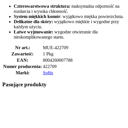
Czterowarstwowa struktura:
maksymalna odporność na
rozdarcia i wysoka chłonność.
System miękkich komór
: wyjątkowo miękka powierzchnia.
Delikatne dla skóry:
wyjątkowo miękkie i wygodne przy
każdym użyciu.
Łatwe wyjmowanie:
wygodne otwieranie dla
nieskomplikowanego startu.
Nr art.:
MUE-422709
Zawartość:
1 Pkg
EAN:
8004260007788
Numer producenta:
422709
Marki:
Softis
Pasujące produkty