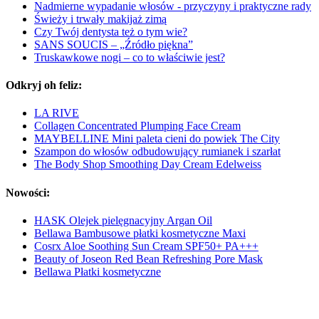
Nadmierne wypadanie włosów - przyczyny i praktyczne rady
Świeży i trwały makijaż zimą
Czy Twój dentysta też o tym wie?
SANS SOUCIS – „Źródło piękna”
Truskawkowe nogi – co to właściwie jest?
Odkryj oh feliz:
LA RIVE
Collagen Concentrated Plumping Face Cream
MAYBELLINE Mini paleta cieni do powiek The City
Szampon do włosów odbudowujący rumianek i szarłat
The Body Shop Smoothing Day Cream Edelweiss
Nowości:
HASK Olejek pielęgnacyjny Argan Oil
Bellawa Bambusowe płatki kosmetyczne Maxi
Cosrx Aloe Soothing Sun Cream SPF50+ PA+++
Beauty of Joseon Red Bean Refreshing Pore Mask
Bellawa Płatki kosmetyczne