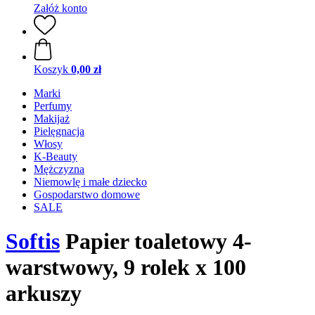
Załóż konto
Koszyk
0,00 zł
Marki
Perfumy
Makijaż
Pielęgnacja
Włosy
K-Beauty
Mężczyzna
Niemowlę i małe dziecko
Gospodarstwo domowe
SALE
Softis
Papier toaletowy 4-
warstwowy, 9 rolek x 100
arkuszy