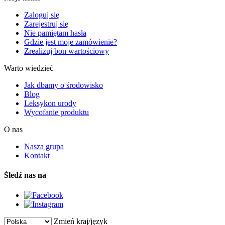
Zaloguj się
Zarejestruj się
Nie pamiętam hasła
Gdzie jest moje zamówienie?
Zrealizuj bon wartościowy
Warto wiedzieć
Jak dbamy o środowisko
Blog
Leksykon urody
Wycofanie produktu
O nas
Nasza grupa
Kontakt
Śledź nas na
Zmień kraj/język