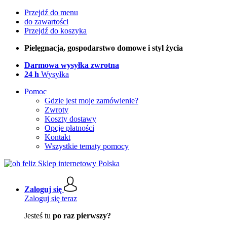
Przejdź do menu
do zawartości
Przejdź do koszyka
Pielęgnacja, gospodarstwo domowe i styl życia
Darmowa wysyłka zwrotna
24 h
Wysyłka
Pomoc
Gdzie jest moje zamówienie?
Zwroty
Koszty dostawy
Opcje płatności
Kontakt
Wszystkie tematy pomocy
Zaloguj się
Zaloguj się teraz
Jesteś tu
po raz pierwszy?