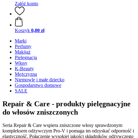
Załóż konto
Koszyk
0,00 zł
Marki
Perfumy
Makijaż
Pielęgnacja
Włosy
K-Beauty
Mężczyzna
Niemowlę i małe dziecko
Gospodarstwo domowe
SALE
Repair & Care - produkty pielęgnacyjne
do włosów zniszczonych
Seria Repair & Care wspiera zniszczone włosy sprawdzonym
kompleksem odżywczym Pro-V i pomaga im odzyskać odporność i
elastyczność. Połączenie wysokiej jakości składników odżywczego