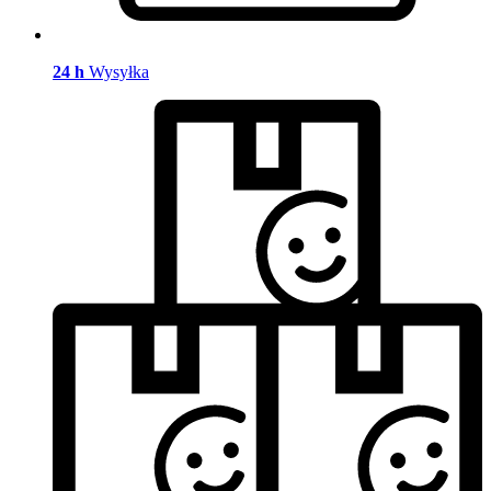
24 h
Wysyłka