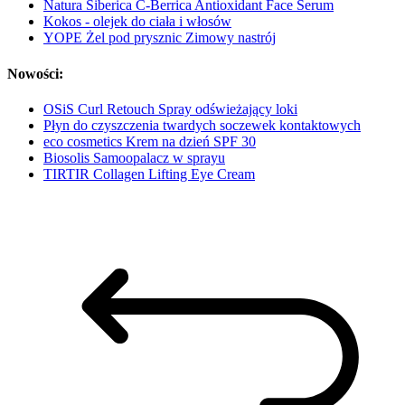
Natura Siberica C-Berrica Antioxidant Face Serum
Kokos - olejek do ciała i włosów
YOPE Żel pod prysznic Zimowy nastrój
Nowości:
OSiS Curl Retouch Spray odświeżający loki
Płyn do czyszczenia twardych soczewek kontaktowych
eco cosmetics Krem na dzień SPF 30
Biosolis Samoopalacz w sprayu
TIRTIR Collagen Lifting Eye Cream