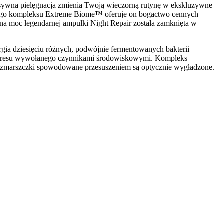
ensywna pielęgnacja zmienia Twoją wieczorną rutynę w ekskluzywne
wanego kompleksu Extreme Biome™ oferuje on bogactwo cennych
a moc legendarnej ampułki Night Repair została zamknięta w
gia dziesięciu różnych, podwójnie fermentowanych bakterii
o stresu wywołanego czynnikami środowiskowymi. Kompleks
, a zmarszczki spowodowane przesuszeniem są optycznie wygładzone.