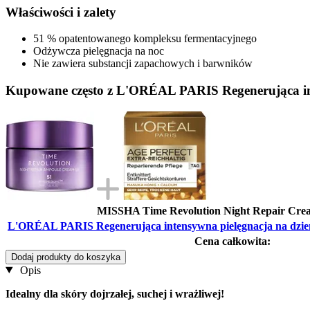
Właściwości i zalety
51 % opatentowanego kompleksu fermentacyjnego
Odżywcza pielęgnacja na noc
Nie zawiera substancji zapachowych i barwników
Kupowane często z L'ORÉAL PARIS Regenerująca inte
MISSHA Time Revolution Night Repair Crea
L'ORÉAL PARIS Regenerująca intensywna pielęgnacja na dzień 
Cena całkowita:
Dodaj produkty do koszyka
Opis
Idealny dla skóry dojrzałej, suchej i wrażliwej!