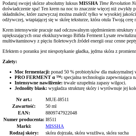
Podaruj swojej skórze absolutny luksus
MISSHA
Time Revolution N
doświadczenie spa! Ten krem na noc to znacznie więcej niż zwykły
składników, które zazwyczaj można znaleźć tylko w wysokiej jakoś
odżywczej, wtapiającej się w skórę teksturze, która otula Twoją cerę
Krem intensywnie pracuje nad odczuwalnym ujędrnieniem struktury s
upiększających oraz ekskluzywnego Bifida Ferment Lysate rewitali
multiwitaminowy z pięciu fioletowych źródeł energii oraz cenne pe
Efektem o poranku jest niespotykanie gładka, jędrna skóra z promien
Zalety:
Moc fermentacji:
ponad 50 % probiotyków dla maksymalnej wi
PRO FERMENT α ™:
specjalna technologia zapewniająca 
Intensywne nawilżenie:
trwale uzupełnia zapasy wilgoci.
Jednolity blask:
wygładza strukturę skóry i wyrównuje jej kolo
Nr art.:
MUE-I8511
Zawartość:
50 ml
EAN:
8809747922048
Numer producenta:
I8511
Marki:
MISSHA
Rodzaj skóry:
skóra dojrzała, skóra wrażliwa, skóra sucha