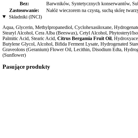
Bez:
Barwników, Syntetycznych konserwantów, Su
Zastosowanie:
Nałóż wieczorem na czystą, suchą skórę twarzy
Składniki (INCI)
Aqua, Glycerin, Methylpropanediol, Cyclohexasiloxane, Hydrogenated
Stearyl Alcohol, Cera Alba (Beeswax), Cetyl Alcohol, Phytosteryl/Iso
Palmitic Acid, Stearic Acid,
Citrus Bergamia Fruit Oil
, Hydroxyace
Butylene Glycol, Alcohol, Bifida Ferment Lysate, Hydrogenated Sta
Graveolons (Geranium) Flower Oil, Lecithin, Disodium Edta, Hydroge
(Sunflower)
Pasujące produkty