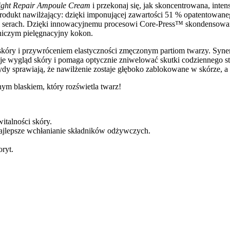
ight Repair Ampoule Cream
i przekonaj się, jak skoncentrowana, int
 produkt nawilżający: dzięki imponującej zawartości 51 % opatento
ci serach. Dzięki innowacyjnemu procesowi Core-Press™ skondensowan
 niczym pielęgnacyjny kokon.
kóry i przywróceniem elastyczności zmęczonym partiom twarzy. Syner
zuje wygląd skóry i pomaga optycznie zniwelować skutki codzienneg
ptydy sprawiają, że nawilżenie zostaje głęboko zablokowane w skórze
nym blaskiem, który rozświetla twarz!
talności skóry.
najlepsze wchłanianie składników odżywczych.
ryt.