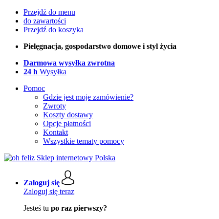
Przejdź do menu
do zawartości
Przejdź do koszyka
Pielęgnacja, gospodarstwo domowe i styl życia
Darmowa wysyłka zwrotna
24 h
Wysyłka
Pomoc
Gdzie jest moje zamówienie?
Zwroty
Koszty dostawy
Opcje płatności
Kontakt
Wszystkie tematy pomocy
Zaloguj się
Zaloguj się teraz
Jesteś tu
po raz pierwszy?