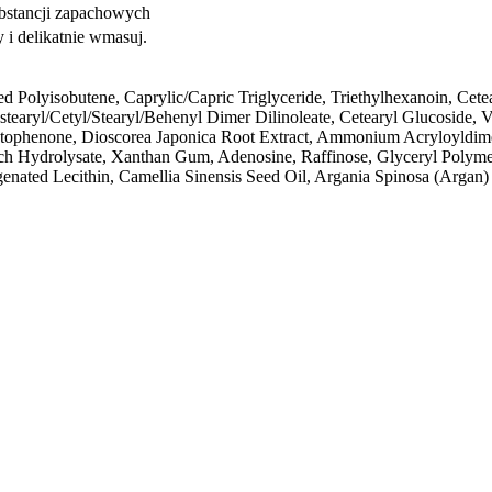
bstancji zapachowych
 i delikatnie wmasuj.
 Polyisobutene, Caprylic/Capric Triglyceride, Triethylhexanoin, Cete
stearyl/Cetyl/Stearyl/Behenyl Dimer Dilinoleate, Cetearyl Glucoside, V
tophenone, Dioscorea Japonica Root Extract, Ammonium Acryloyldimet
rch Hydrolysate, Xanthan Gum, Adenosine, Raffinose, Glyceryl Polym
nated Lecithin, Camellia Sinensis Seed Oil, Argania Spinosa (Argan) 