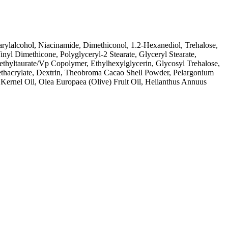
arylalcohol, Niacinamide, Dimethiconol, 1.2-Hexanediol, Trehalose,
inyl Dimethicone, Polyglyceryl-2 Stearate, Glyceryl Stearate,
hyltaurate/Vp Copolymer, Ethylhexylglycerin, Glycosyl Trehalose,
ethacrylate, Dextrin, Theobroma Cacao Shell Powder, Pelargonium
Kernel Oil, Olea Europaea (Olive) Fruit Oil, Helianthus Annuus