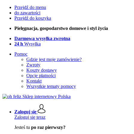
Przejdź do menu
do zawartości
Przejdź do koszyka
Pielęgnacja, gospodarstwo domowe i styl życia
Darmowa wysyłka zwrotna
24 h
Wysyłka
Pomoc
Gdzie jest moje zamówienie?
Zwroty
Koszty dostawy
Opcje płatności
Kontakt
Wszystkie tematy pomocy
Zaloguj się
Zaloguj się teraz
Jesteś tu
po raz pierwszy?