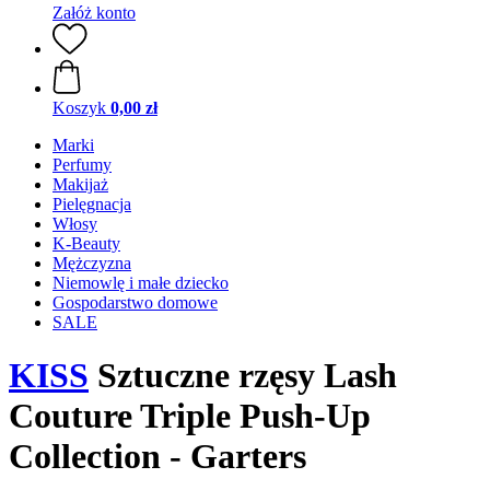
Załóż konto
Koszyk
0,00 zł
Marki
Perfumy
Makijaż
Pielęgnacja
Włosy
K-Beauty
Mężczyzna
Niemowlę i małe dziecko
Gospodarstwo domowe
SALE
KISS
Sztuczne rzęsy Lash
Couture Triple Push-Up
Collection - Garters