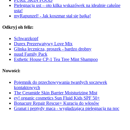
PURE SKIN FOOD
Pielęgnacja ust – oto kilka wskazówek na idealnie całuśne
usta!
myRapunzel! - Jak koszmar stał się bajką!
Odkryj oh feliz:
Schwarzkopf
Durex Prezerwatywy Love Mix
Glinka lecznicza, proszek - bardzo drobny
nuud Family Pack
Esthetic House CP-1 Tea Tree Mint Shampoo
Nowości:
Pojemnik do przechowywania twardych soczewek
kontaktowych
The Ceramide Skin Barrier Moisturizing Mist
ey! organic cosmetics Sun Fluid Kids SPF 50+
Bonacure Repair Rescue+ Kuracja do włosów
Granat i peptydy maca - wygładzająca pielęgnacja na noc