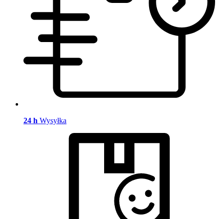
24 h
Wysyłka