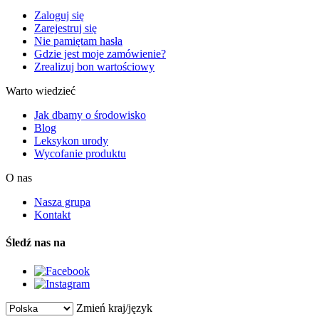
Zaloguj się
Zarejestruj się
Nie pamiętam hasła
Gdzie jest moje zamówienie?
Zrealizuj bon wartościowy
Warto wiedzieć
Jak dbamy o środowisko
Blog
Leksykon urody
Wycofanie produktu
O nas
Nasza grupa
Kontakt
Śledź nas na
Zmień kraj/język