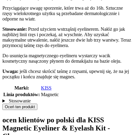
Przyciągające uwagę sporzenie, które trwa aż do 16h. Sztuczne
rzęsy wielokrotnego użytku są przebadane dermatologicznie i
odporne na wiatr.
Stosowanie:
Przed użyciem wstrząśnij eyelinerem. Nałóż go jak
najbliżej linii rzęs i poczekaj, aż wyschnie. Aby uzyskać
maksymalne utrwalenie, nałóż jeszcze dwie lub trzy warstwy. Teraz
przymocuj taśmę rzęs do eyelinera.
Do usunięcia magnetycznego eyelineru wystarczy wacik
kosmetyczny nasączony płynem do demakijażu na bazie oleju.
Uwaga:
jeśli chcesz skrócić taśmę z rzęsami, upewnij się, że na jej
początku i końcu znajduje się magnes.
Marki:
KISS
Linia produktów:
Magnetic
Stosowanie
Oceń ten produkt
ocen klientów po polski dla KISS
Magnetic Eyeliner & Eyelash Kit -