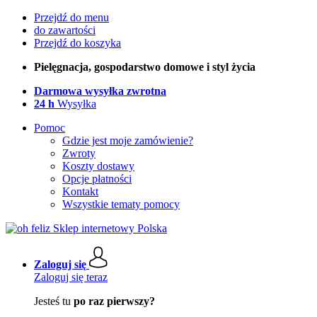
Przejdź do menu
do zawartości
Przejdź do koszyka
Pielęgnacja, gospodarstwo domowe i styl życia
Darmowa wysyłka zwrotna
24 h
Wysyłka
Pomoc
Gdzie jest moje zamówienie?
Zwroty
Koszty dostawy
Opcje płatności
Kontakt
Wszystkie tematy pomocy
Zaloguj się
Zaloguj się teraz
Jesteś tu
po raz pierwszy?