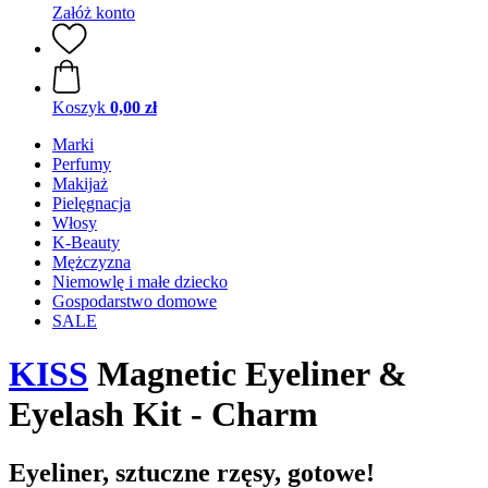
Załóż konto
Koszyk
0,00 zł
Marki
Perfumy
Makijaż
Pielęgnacja
Włosy
K-Beauty
Mężczyzna
Niemowlę i małe dziecko
Gospodarstwo domowe
SALE
KISS
Magnetic Eyeliner &
Eyelash Kit - Charm
Eyeliner, sztuczne rzęsy, gotowe!