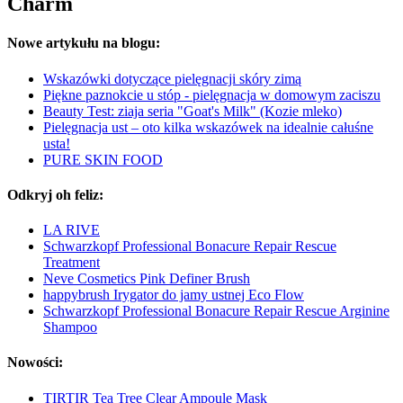
Charm
Nowe artykułu na blogu:
Wskazówki dotyczące pielęgnacji skóry zimą
Piękne paznokcie u stóp - pielęgnacja w domowym zaciszu
Beauty Test: ziaja seria "Goat's Milk" (Kozie mleko)
Pielęgnacja ust – oto kilka wskazówek na idealnie całuśne
usta!
PURE SKIN FOOD
Odkryj oh feliz:
LA RIVE
Schwarzkopf Professional Bonacure Repair Rescue
Treatment
Neve Cosmetics Pink Definer Brush
happybrush Irygator do jamy ustnej Eco Flow
Schwarzkopf Professional Bonacure Repair Rescue Arginine
Shampoo
Nowości:
TIRTIR Tea Tree Clear Ampoule Mask