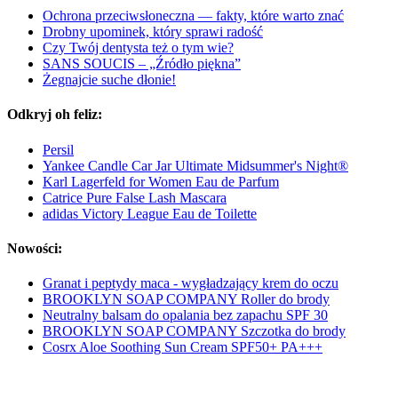
Ochrona przeciwsłoneczna — fakty, które warto znać
Drobny upominek, który sprawi radość
Czy Twój dentysta też o tym wie?
SANS SOUCIS – „Źródło piękna”
Żegnajcie suche dłonie!
Odkryj oh feliz:
Persil
Yankee Candle Car Jar Ultimate Midsummer's Night®
Karl Lagerfeld for Women Eau de Parfum
Catrice Pure False Lash Mascara
adidas Victory League Eau de Toilette
Nowości:
Granat i peptydy maca - wygładzający krem do oczu
BROOKLYN SOAP COMPANY Roller do brody
Neutralny balsam do opalania bez zapachu SPF 30
BROOKLYN SOAP COMPANY Szczotka do brody
Cosrx Aloe Soothing Sun Cream SPF50+ PA+++