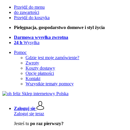
Przejdź do menu
do zawartości
Przejdź do koszyka
Pielęgnacja, gospodarstwo domowe i styl życia
Darmowa wysyłka zwrotna
24 h
Wysyłka
Pomoc
Gdzie jest moje zamówienie?
Zwroty
Koszty dostawy
Opcje płatności
Kontakt
Wszystkie tematy pomocy
Zaloguj się
Zaloguj się teraz
Jesteś tu
po raz pierwszy?