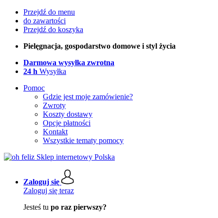
Przejdź do menu
do zawartości
Przejdź do koszyka
Pielęgnacja, gospodarstwo domowe i styl życia
Darmowa wysyłka zwrotna
24 h
Wysyłka
Pomoc
Gdzie jest moje zamówienie?
Zwroty
Koszty dostawy
Opcje płatności
Kontakt
Wszystkie tematy pomocy
Zaloguj się
Zaloguj się teraz
Jesteś tu
po raz pierwszy?