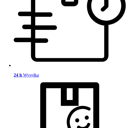
24 h
Wysyłka