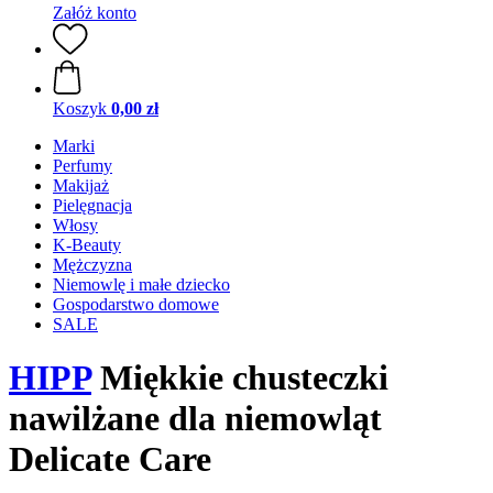
Załóż konto
Koszyk
0,00 zł
Marki
Perfumy
Makijaż
Pielęgnacja
Włosy
K-Beauty
Mężczyzna
Niemowlę i małe dziecko
Gospodarstwo domowe
SALE
HIPP
Miękkie chusteczki
nawilżane dla niemowląt
Delicate Care