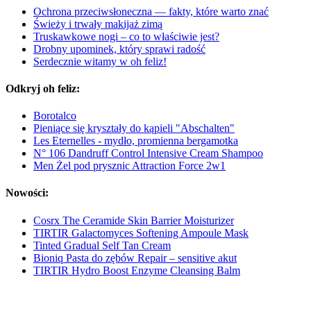
Ochrona przeciwsłoneczna — fakty, które warto znać
Świeży i trwały makijaż zimą
Truskawkowe nogi – co to właściwie jest?
Drobny upominek, który sprawi radość
Serdecznie witamy w oh feliz!
Odkryj oh feliz:
Borotalco
Pieniące się kryształy do kąpieli "Abschalten"
Les Eternelles - mydło, promienna bergamotka
N° 106 Dandruff Control Intensive Cream Shampoo
Men Żel pod prysznic Attraction Force 2w1
Nowości:
Cosrx The Ceramide Skin Barrier Moisturizer
TIRTIR Galactomyces Softening Ampoule Mask
Tinted Gradual Self Tan Cream
Bioniq Pasta do zębów Repair – sensitive akut
TIRTIR Hydro Boost Enzyme Cleansing Balm