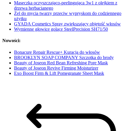
Maseczka oczyszczająco-peelingująca 3w1 z olejkiem z
drzewa herbacianego
Żel do mycia twarzy przeciw wypryskom do codziennego
użytku
GYADA Cosmetics Spray zwiększający objętość włosów
Wymienne głowice golące SteelPrecision SH71/50
Nowości:
Bonacure Repair Rescue+ Kuracja do włosów
BROOKLYN SOAP COMPANY Szczotka do brody
Beauty of Joseon Red Bean Refreshing Pore Mask
Beauty of Joseon Revive Firming Moisturizer
Exo Boost Firm & Lift Pomegranate Sheet Mask