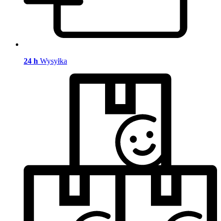
24 h
Wysyłka