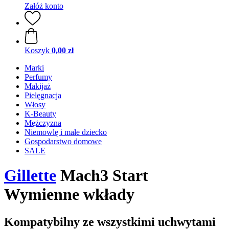
Załóż konto
Koszyk
0,00 zł
Marki
Perfumy
Makijaż
Pielęgnacja
Włosy
K-Beauty
Mężczyzna
Niemowlę i małe dziecko
Gospodarstwo domowe
SALE
Gillette
Mach3 Start
Wymienne wkłady
Kompatybilny ze wszystkimi uchwytami