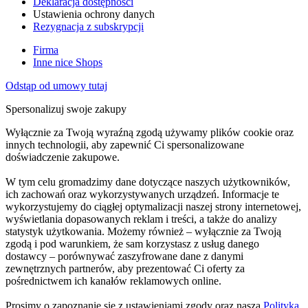
Deklaracja dostępności
Ustawienia ochrony danych
Rezygnacja z subskrypcji
Firma
Inne nice Shops
Odstąp od umowy tutaj
Spersonalizuj swoje zakupy
Wyłącznie za Twoją wyraźną zgodą używamy plików cookie oraz
innych technologii, aby zapewnić Ci spersonalizowane
doświadczenie zakupowe.
W tym celu gromadzimy dane dotyczące naszych użytkowników,
ich zachowań oraz wykorzystywanych urządzeń. Informacje te
wykorzystujemy do ciągłej optymalizacji naszej strony internetowej,
wyświetlania dopasowanych reklam i treści, a także do analizy
statystyk użytkowania. Możemy również – wyłącznie za Twoją
zgodą i pod warunkiem, że sam korzystasz z usług danego
dostawcy – porównywać zaszyfrowane dane z danymi
zewnętrznych partnerów, aby prezentować Ci oferty za
pośrednictwem ich kanałów reklamowych online.
Prosimy o zapoznanie się z ustawieniami zgody oraz naszą
Polityką