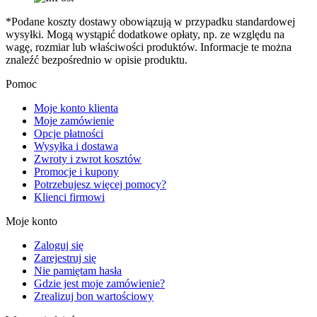
*Podane koszty dostawy obowiązują w przypadku standardowej
wysyłki. Mogą wystąpić dodatkowe opłaty, np. ze względu na
wagę, rozmiar lub właściwości produktów. Informacje te można
znaleźć bezpośrednio w opisie produktu.
Pomoc
Moje konto klienta
Moje zamówienie
Opcje płatności
Wysyłka i dostawa
Zwroty i zwrot kosztów
Promocje i kupony
Potrzebujesz więcej pomocy?
Klienci firmowi
Moje konto
Zaloguj się
Zarejestruj się
Nie pamiętam hasła
Gdzie jest moje zamówienie?
Zrealizuj bon wartościowy