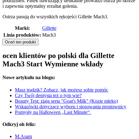
podrażnień. Pasek nawilżający delikatnie prowadzi ostrza po skórze
i zapewnia optymalny rezultat golenia.
Ostrza pasują do wszystkich rękojeści Gillette Mach3.
Marki:
Gillette
Linia produktów:
Mach3
Oceń ten produkt
ocen klientów po polski dla Gillette
Mach3 Start Wymienne wkłady
Nowe artykułu na blogu:
Masz trądzik? Zobacz, jak możesz sobie pomóc
Czy Twój dentysta też o tym wie?
Beauty Test: ziaja seria "Goat's Milk" (Kozie mleko)
Wskazówki dotyczące wyboru i stosowania prostownicy
Pomysły na Halloween „Last Minute“.
Odkryj oh feliz:
M.Asam