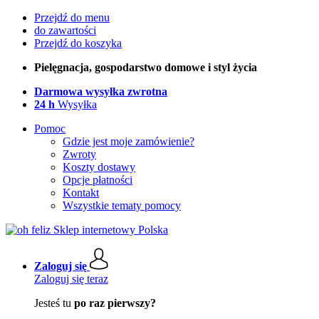
Przejdź do menu
do zawartości
Przejdź do koszyka
Pielęgnacja, gospodarstwo domowe i styl życia
Darmowa wysyłka zwrotna
24 h
Wysyłka
Pomoc
Gdzie jest moje zamówienie?
Zwroty
Koszty dostawy
Opcje płatności
Kontakt
Wszystkie tematy pomocy
Zaloguj się
Zaloguj się teraz
Jesteś tu
po raz pierwszy?