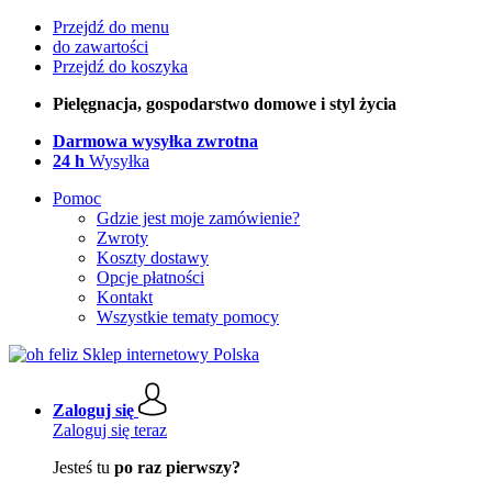
Przejdź do menu
do zawartości
Przejdź do koszyka
Pielęgnacja, gospodarstwo domowe i styl życia
Darmowa wysyłka zwrotna
24 h
Wysyłka
Pomoc
Gdzie jest moje zamówienie?
Zwroty
Koszty dostawy
Opcje płatności
Kontakt
Wszystkie tematy pomocy
Zaloguj się
Zaloguj się teraz
Jesteś tu
po raz pierwszy?