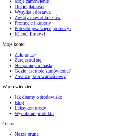
Moje zamówienie
Opcje płatności
Wysyłka i dostawa
Zwroty i zwrot kosztów
Promocje i kupony
Potrzebujesz więcej pomocy?
Klienci firmowi
Moje konto
Zaloguj się
Zarejestruj się
Nie pamiętam hasła
Gdzie jest moje zamówienie?
Zrealizuj bon wartościowy
Warto wiedzieć
Jak dbamy o środowisko
Blog
Leksykon urody
Wycofanie produktu
O nas
Nasza grupa