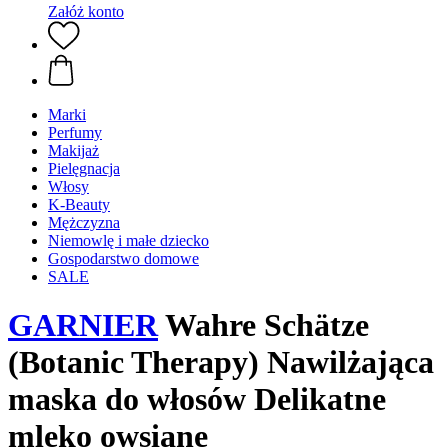
Załóż konto
Marki
Perfumy
Makijaż
Pielęgnacja
Włosy
K-Beauty
Mężczyzna
Niemowlę i małe dziecko
Gospodarstwo domowe
SALE
GARNIER
Wahre Schätze
(Botanic Therapy) Nawilżająca
maska do włosów Delikatne
mleko owsiane