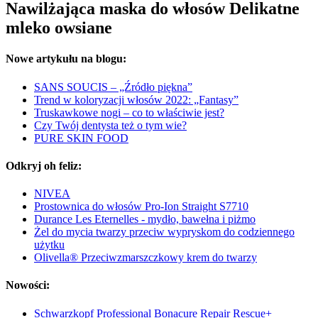
Nawilżająca maska do włosów Delikatne
mleko owsiane
Nowe artykułu na blogu:
SANS SOUCIS – „Źródło piękna”
Trend w koloryzacji włosów 2022: „Fantasy”
Truskawkowe nogi – co to właściwie jest?
Czy Twój dentysta też o tym wie?
PURE SKIN FOOD
Odkryj oh feliz:
NIVEA
Prostownica do włosów Pro-Ion Straight S7710
Durance Les Eternelles - mydło, bawełna i piżmo
Żel do mycia twarzy przeciw wypryskom do codziennego
użytku
Olivella® Przeciwzmarszczkowy krem do twarzy
Nowości:
Schwarzkopf Professional Bonacure Repair Rescue+