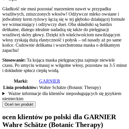
Gładkość nie musi pozostać marzeniem nawet w przypadku
wrażliwych, zniszczonych włosów! Odżywcze mleko owsiane i
jedwabisty krem ryżowy łączą się w tej głęboko działającej formule
we wzmacniający i odżywczy duet. Oba składniki są bardzo
delikatne, dlatego idealnie nadadzą się także do pielęgnacji
wrażliwej skóry głowy. Dzięki ich właściwościom nawilżającym
włosy zyskają dużą elastyczność i połysk – od nasady aż po same
końce. Cudownie delikatna i wszechstronna maska o delikatnym
zapachu!
Stosowanie:
Ta kojąca maska pielęgnacyjna zajmuje niewiele
czasu. Po umyciu wmasuj w wilgotne włosy, pozostaw na 3-5 minut
i dokładnie spłucz ciepłą wodą.
Marki:
GARNIER
Linia produktów:
Wahre Schätze (Botanic Therapy)
Ważne informacje dla klientów nieposługujących się językiem
niemieckim
Oceń ten produkt
ocen klientów po polski dla GARNIER
Wahre Schätze (Botanic Therapy)