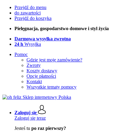
Przejdź do menu
do zawartości
Przejdź do koszyka
Pielęgnacja, gospodarstwo domowe i styl życia
Darmowa wysyłka zwrotna
24 h
Wysyłka
Pomoc
Gdzie jest moje zamówienie?
Zwroty
Koszty dostawy
Opcje płatności
Kontakt
Wszystkie tematy pomocy
Zaloguj się
Zaloguj się teraz
Jesteś tu
po raz pierwszy?