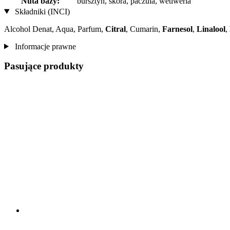
Nuta bazy:
bursztyn, skóra, paczula, wetiweria
Składniki (INCI)
Alcohol Denat, Aqua, Parfum,
Citral
, Cumarin,
Farnesol
,
Linalool
,
Informacje prawne
Pasujące produkty