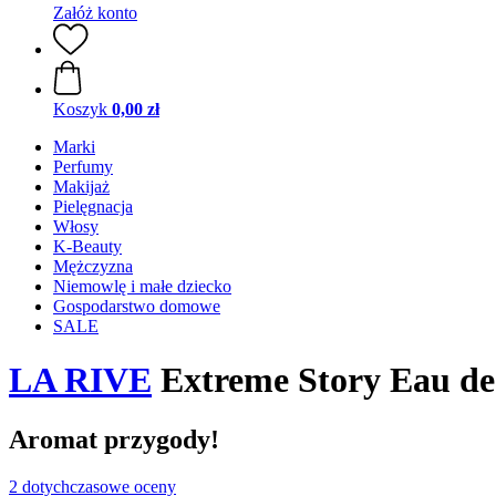
Załóż konto
Koszyk
0,00 zł
Marki
Perfumy
Makijaż
Pielęgnacja
Włosy
K-Beauty
Mężczyzna
Niemowlę i małe dziecko
Gospodarstwo domowe
SALE
LA RIVE
Extreme Story Eau de 
Aromat przygody!
2 dotychczasowe oceny