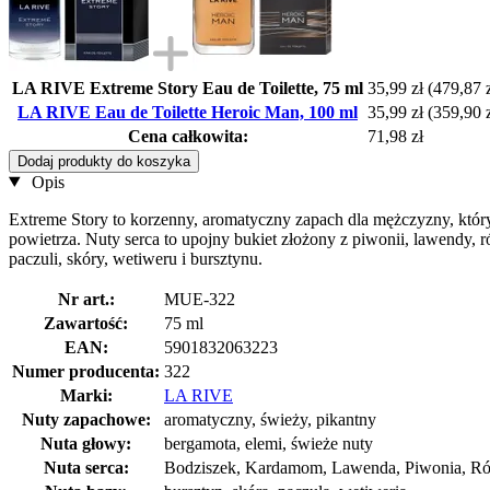
LA RIVE Extreme Story Eau de Toilette, 75 ml
35,99 zł
(479,87 zł
LA RIVE Eau de Toilette Heroic Man, 100 ml
35,99 zł
(359,90 zł
Cena całkowita:
71,98 zł
Dodaj produkty do koszyka
Opis
Extreme Story to korzenny, aromatyczny zapach dla mężczyzny, któ
powietrza. Nuty serca to upojny bukiet złożony z piwonii, lawendy
paczuli, skóry, wetiweru i bursztynu.
Nr art.:
MUE-322
Zawartość:
75 ml
EAN:
5901832063223
Numer producenta:
322
Marki:
LA RIVE
Nuty zapachowe:
aromatyczny, świeży, pikantny
Nuta głowy:
bergamota, elemi, świeże nuty
Nuta serca:
Bodziszek, Kardamom, Lawenda, Piwonia, Róż