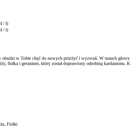
 / l)
 / l)
ry obudzi w Tobie chęć do nowych przeżyć i wyzwań. W nutach głowy 
, róży, fiołka i geranium, który został doprawiony odrobiną kardamo
a, Fiołki