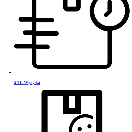
24 h
Wysyłka